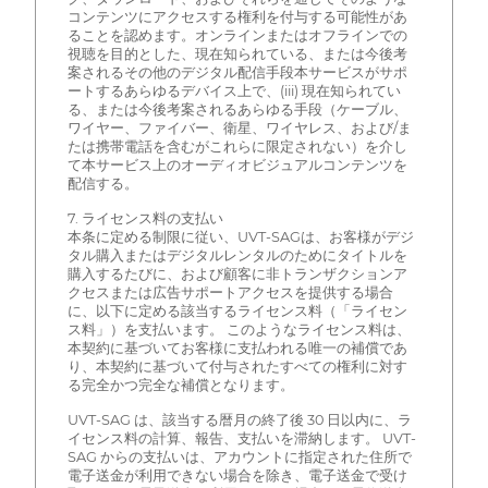
コンテンツにアクセスする権利を付与する可能性があ
ることを認めます。オンラインまたはオフラインでの
視聴を目的とした、現在知られている、または今後考
案されるその他のデジタル配信手段本サービスがサポ
ートするあらゆるデバイス上で、(iii) 現在知られてい
る、または今後考案されるあらゆる手段（ケーブル、
ワイヤー、ファイバー、衛星、ワイヤレス、および/ま
たは携帯電話を含むがこれらに限定されない）を介し
て本サービス上のオーディオビジュアルコンテンツを
配信する。
7. ライセンス料の支払い
本条に定める制限に従い、UVT-SAGは、お客様がデジ
タル購入またはデジタルレンタルのためにタイトルを
購入するたびに、および顧客に非トランザクションア
クセスまたは広告サポートアクセスを提供する場合
に、以下に定める該当するライセンス料（「ライセン
ス料」）を支払います。 このようなライセンス料は、
本契約に基づいてお客様に支払われる唯一の補償であ
り、本契約に基づいて付与されたすべての権利に対す
る完全かつ完全な補償となります。
UVT-SAG は、該当する暦月の終了後 30 日以内に、ラ
イセンス料の計算、報告、支払いを滞納します。 UVT-
SAG からの支払いは、アカウントに指定された住所で
電子送金が利用できない場合を除き、電子送金で受け