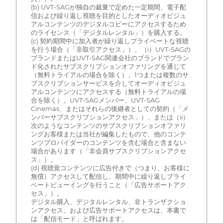
(b) UVT-SAGが独自の裁量で定めた一定期間、電子配
信および繰り返し視聴を目的としたオーディオビジュ
アルコンテンツのデジタルコピーにアクセスするため
のライセンス（「デジタルレンタル」）を購入する。
(c) 契約期間中に加入者が繰り返しプライベートな視聴
を行う場合（「非取引アクセス」）、（i）UVT-SAGの
ブランドまたはUVT-SAG関連会社のブランドでブラン
ド化されたサブスクリプションオファリングを通じて
（無料トライアルの場合を除く）、1つまたは複数のサ
ブスクリプションサービスを介してオーディオビジュ
アルコンテンツにアクセスする（無料トライアルの場
合を除く）。UVT-SAGメンバー、UVT-SAG
Cinemas、またはそれらの後継者としての契約（「メ
ンバーサブスクリプションアクセス」）、または（ii）
次のようなコンテンツのサブスクリプションオファリ
ングお客様または当社が編集したもので、他のコンテ
ンツプロバイダーのコンテンツを含む場合と含まない
場合があります（「非会員サブスクリプションアクセ
ス」）。
(d) 視聴覚コンテンツに広告付きで（つまり、お客様に
無償）アクセスして配信し、期間中に繰り返しプライ
ベートビューイングを行うこと（「広告サポートアク
セス」）。
デジタル購入、デジタルレンタル、非トランザクショ
ンアクセス、および広告サポートアクセスは、本書で
は「配信モード」と呼ばれます。