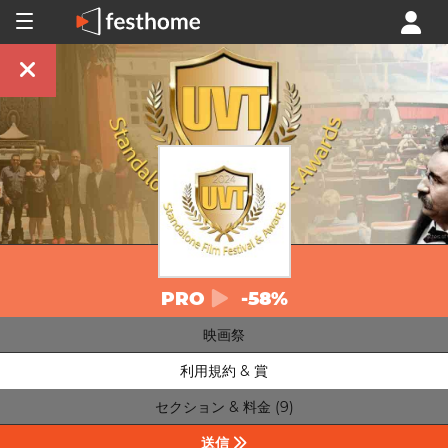
PRO
-58%
映画祭
利用規約 & 賞
セクション & 料金 (9)
送信