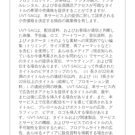
プログラムサイト。 お客様は、デジタル購入、デジタ
ルレンタル、および非会員購読アクセスが可能なタイ
トルの希望小売価格を提供することができますが、
UVT-SAGは、本サービス上の提供に対して請求される
小売価格を決定する独自の裁量権を有します。
UVT-SAGは、配信資料、およびお客様が適切と判断し
た画像、予告編、ロゴ、アートワーク、宣伝資料、お
よびメタデータ（そのような素材への実質的でない編
集（トリミング、サイズ変更、再フォーマットなど）
を含む）を使用して、あらゆるメディア（現在知られ
ているか今後考案されるかを問わない）でサービス上
のタイトルの提供を宣伝、マーケティング、および宣
伝する場合があります。UVT-SAGによって作成された
タイトルのビデオクリップのうち、（i）長さが22分未
満のタイトルからの連続1分以内、および（ii）3長さが
22分以上のタイトル（総称して「プロモーション資
料」）の連続分間の映像。 UVT-SAGは、本サービス内
で広告付きアクセスを提供するタイトルの前、最中、
または後に広告を挿入する場合があります。また、本
サービス上で任意の配信モードを通じて提供されるタ
イトルに、プレロールおよびポストロールの広告、グ
ラフィック、ビデオ、ロゴを挿入する場合がありま
す。 UVT-SAGは、タイトルおよび関連製品、サービス
とサービスの機能、およびサービスでのタイトルの入
手可能性を宣伝するために、プログラムサイト外の広
告、あらゆるメディアに販促資料を掲載する場合があ