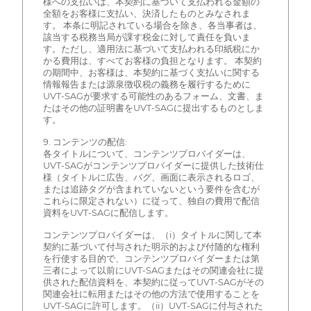
様への支払いは、本契約に基づいて支払われる金額の
全額をお客様に支払い、決済したものとみなされま
す。 本条に明記されている場合を除き、各当事者は、
該当する税務当局が課す税金に対して責任を負いま
す。ただし、適用法に基づいて支払われる印紙税にか
かる費用は、すべてお客様の負担となります。 本契約
の期間中、お客様は、本契約に基づく支払いに関する
情報報告または源泉徴収税の義務を履行するために
UVT-SAGが要求する可能性のあるフォーム、文書、ま
たはその他の証明書をUVT-SAGに提出するものとしま
す。
9. コンテンツの配信:
各タイトルについて、コンテンツプロバイダーは、
UVT-SAGがコンテンツプロバイダーに提供した技術仕
様（タイトルに広告、バグ、画面に表示されるロゴ、
または追跡タグが含まれていないという要件を含むが
これらに限定されない）に従って、独自の費用で配信
資料をUVT-SAGに配信します。
コンテンツプロバイダーは、（i）タイトルに関して本
契約に基づいて付与された明示的および付随的な権利
を行使する目的で、コンテンツプロバイダーまたは第
三者によって以前にUVT-SAGまたはその関連会社に提
供された配信資料を、本契約に従ってUVT-SAGがその
関連会社に転用またはその他の方法で使用することを
UVT-SAGに許可します。（ii）UVT-SAGに付与された