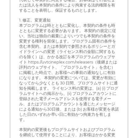
たは法人を本契約の条件により拘束する法的権限を有
することを表明し、保証するものとします。
1. 修正、変更通知
本プログラムは時とともに変化し、本契約の条件も時
とともに変更する必要があります。 本契約の規定に従
い、当社は独自の裁量によりいつでも本契約の条件を
変更する権利を留保します。 プログラム固有の条件を
含む本契約、または本契約で参照されるポリシーとガ
イドラインへの変更（ライセンス料の金額に関するも
のを除く）は、かかる改訂を本プログラムのウェブサ
イト https://uvtcineplex.com/releasers（後継または
評判のウェブサイト、「プログラムサイト」を含む）
に掲載した時点で、お客様への事前の通知なしに有効
になります。 本契約の変更については、変更が有効に
なってから少なくとも 30 日間、プログラムサイトに通
知を掲載します。 ライセンス料の変更は、(a) (i) プログ
ラムサイトへの掲示から、(ii) プログラムアカウントに
登録された電子メールアドレスを使用する電子メー
ル、またはプログラムアカウントを通じたメッセージ
による通知から30日後、または (b) お客様が変更を承諾
した日のいずれか早い日に有効かつ拘束力を有しま
す。
本契約の変更後もプログラムサイトおよびプログラム
を継続して使用することにより、お客様はかかる変更