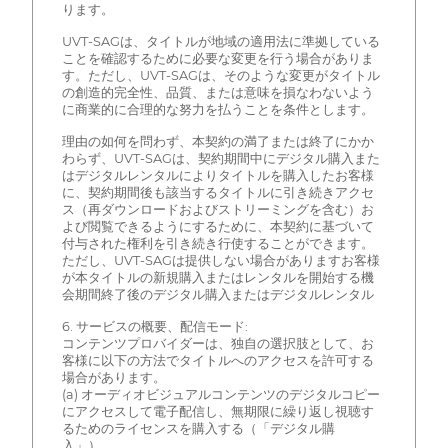
ります。
UVT-SAGは、タイトルが地域の適用法に準拠している
ことを確認するために必要な変更を行う場合がありま
す。ただし、UVT-SAGは、そのような変更がタイトル
の創造的完全性、品質、または意味を損なわないよう
に商業的に合理的な努力を払うことを条件とします。
理由の如何を問わず、本契約の満了または終了にかか
わらず、UVT-SAGは、契約期間中にデジタル購入また
はデジタルレンタルによりタイトルを購入したお客様
に、契約期間後も該当するタイトルに引き続きアクセ
ス（再ダウンロードおよびストリーミングを含む）お
よび閲覧できるようにするために、本契約に基づいて
付与された権利を引き続き行使することができます。
ただし、UVT-SAGは提供しない場合がありますお客様
が本タイトルの新規購入またはレンタルを開始する機
会期間終了後のデジタル購入またはデジタルレンタル
6. サービスの概要、配信モード:
コンテンツプロバイダーは、独自の選択肢として、お
客様に以下の方法でタイトルへのアクセスを許可する
場合があります。
(a) オーディオビジュアルコンテンツのデジタルコピー
にアクセスして電子配信し、無期限に繰り返し視聴す
るためのライセンスを購入する（「デジタル購
入」）。