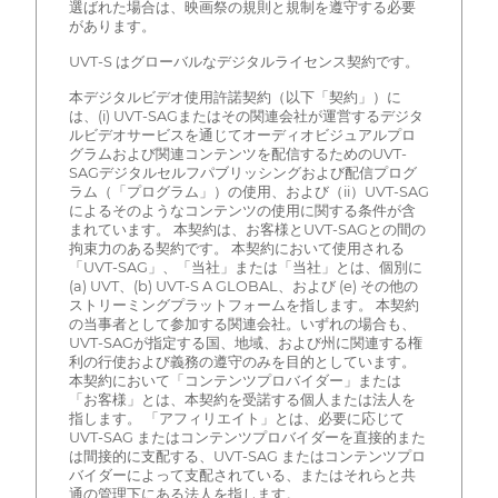
選ばれた場合は、映画祭の規則と規制を遵守する必要
があります。
UVT-S はグローバルなデジタルライセンス契約です。
本デジタルビデオ使用許諾契約（以下「契約」）に
は、(i) UVT-SAGまたはその関連会社が運営するデジタ
ルビデオサービスを通じてオーディオビジュアルプロ
グラムおよび関連コンテンツを配信するためのUVT-
SAGデジタルセルフパブリッシングおよび配信プログ
ラム（「プログラム」）の使用、および（ii）UVT-SAG
によるそのようなコンテンツの使用に関する条件が含
まれています。 本契約は、お客様とUVT-SAGとの間の
拘束力のある契約です。 本契約において使用される
「UVT-SAG」、「当社」または「当社」とは、個別に
(a) UVT、(b) UVT-S A GLOBAL、および (e) その他の
ストリーミングプラットフォームを指します。 本契約
の当事者として参加する関連会社。いずれの場合も、
UVT-SAGが指定する国、地域、および州に関連する権
利の行使および義務の遵守のみを目的としています。
本契約において「コンテンツプロバイダー」または
「お客様」とは、本契約を受諾する個人または法人を
指します。 「アフィリエイト」とは、必要に応じて
UVT-SAG またはコンテンツプロバイダーを直接的また
は間接的に支配する、UVT-SAG またはコンテンツプロ
バイダーによって支配されている、またはそれらと共
通の管理下にある法人を指します。