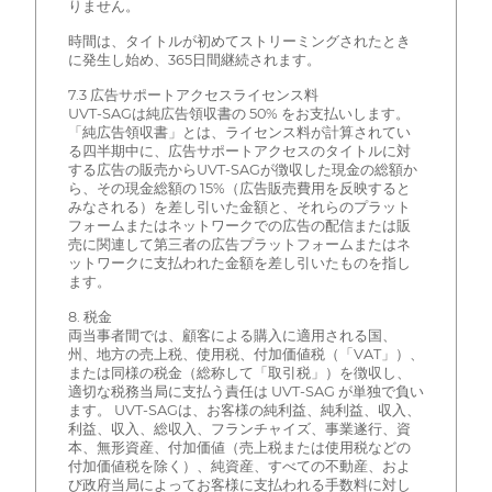
りません。
時間は、タイトルが初めてストリーミングされたとき
に発生し始め、365日間継続されます。
7.3 広告サポートアクセスライセンス料
UVT-SAGは純広告領収書の 50% をお支払いします。
「純広告領収書」とは、ライセンス料が計算されてい
る四半期中に、広告サポートアクセスのタイトルに対
する広告の販売からUVT-SAGが徴収した現金の総額か
ら、その現金総額の 15%（広告販売費用を反映すると
みなされる）を差し引いた金額と、それらのプラット
フォームまたはネットワークでの広告の配信または販
売に関連して第三者の広告プラットフォームまたはネ
ットワークに支払われた金額を差し引いたものを指し
ます。
8. 税金
両当事者間では、顧客による購入に適用される国、
州、地方の売上税、使用税、付加価値税（「VAT」）、
または同様の税金（総称して「取引税」）を徴収し、
適切な税務当局に支払う責任は UVT-SAG が単独で負い
ます。 UVT-SAGは、お客様の純利益、純利益、収入、
利益、収入、総収入、フランチャイズ、事業遂行、資
本、無形資産、付加価値（売上税または使用税などの
付加価値税を除く）、純資産、すべての不動産、およ
び政府当局によってお客様に支払われる手数料に対し