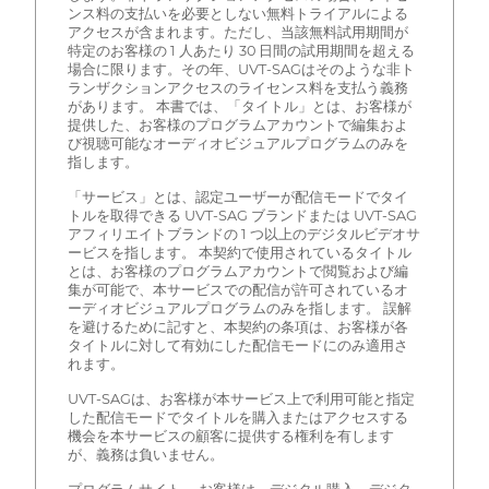
ンス料の支払いを必要としない無料トライアルによる
アクセスが含まれます。ただし、当該無料試用期間が
特定のお客様の 1 人あたり 30 日間の試用期間を超える
場合に限ります。その年、UVT-SAGはそのような非ト
ランザクションアクセスのライセンス料を支払う義務
があります。 本書では、「タイトル」とは、お客様が
提供した、お客様のプログラムアカウントで編集およ
び視聴可能なオーディオビジュアルプログラムのみを
指します。
「サービス」とは、認定ユーザーが配信モードでタイ
トルを取得できる UVT-SAG ブランドまたは UVT-SAG
アフィリエイトブランドの 1 つ以上のデジタルビデオサ
ービスを指します。 本契約で使用されているタイトル
とは、お客様のプログラムアカウントで閲覧および編
集が可能で、本サービスでの配信が許可されているオ
ーディオビジュアルプログラムのみを指します。 誤解
を避けるために記すと、本契約の条項は、お客様が各
タイトルに対して有効にした配信モードにのみ適用さ
れます。
UVT-SAGは、お客様が本サービス上で利用可能と指定
した配信モードでタイトルを購入またはアクセスする
機会を本サービスの顧客に提供する権利を有します
が、義務は負いません。