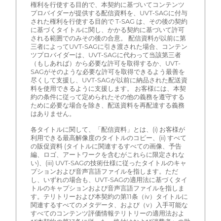
権利を行使する目的で、本契約に基づいてコンテンツ
プロバイダーが提供する配信資料を、UVT-SAGに付与
された権利を行使する目的で T-SAG は、その後の契約
に基づくタイトルに関し、かかる契約に基づいて許可
される範囲でのみその後の合意。 配信資料が以前に第
三者によってUVT-SAGに引き渡された場合、コンテン
ツプロバイダーは、UVT-SAGに代わって当該第三者
（もしあれば）から必要な許可を取得するか、UVT-
SAGがそのような必要な許可を取得できるよう最善を
尽くして支援し、UVT-SAGが以前に納品された配送資
料を使用できるように支援します。 お客様には、本契
約の条件に従って定められたその他の義務を遵守する
ために必要な場合を除き、配送資料を再配達する義務
はありません。
各タイトルに関して、「配信資料」とは、(i) お客様が
利用できる最高解像度のタイトルのコピー、(ii) すべて
の販促資料 (タイトルに関連するすべての画像、予告
編、ロゴ、アートワークを含むがこれらに限定されな
い)、(iii) UVT-SAGの技術仕様に従ったタイトルのキャ
プションおよび音声言語ファイルを指します。ただ
し、いずれの場合も、UVT-SAGの適用法に基づくタイ
トルのキャプションおよび音声言語ファイルを指しま
す。テリトリーおよび本契約の第11条（iv）タイトルに
関連するすべてのメタデータ、および（v）入手可能な
すべてのコンテンツ評価情報テリトリーの適用法およ