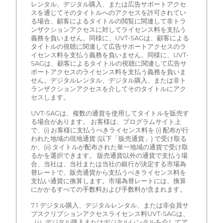
レンタル、デジタル購入、または広告サポートアクセ
スを通じてそのタイトルへのアクセスを許可されてい
る場合、顧客によるタイトルの閲覧に関連して非トラ
ンザクションアクセスに対してライセンス料を支払う
義務を負いません。同様に、UVT-SAGは、顧客による
タイトルの視聴に関連して広告サポートアクセスのラ
イセンス料を支払う義務を負いません。同様に、UVT-
SAGは、顧客によるタイトルの視聴に関連して広告サ
ポートアクセスのライセンス料を支払う義務を負いま
せん。デジタルレンタル、デジタル購入、または非ト
ランザクションアクセスを介してそのタイトルにアク
セスします。
UVT-SAGは、複数の通貨を使用してタイトルを販売す
る場合があります。 お客様は、プログラムサイト上
で、(i) お客様に支払うべきライセンス料を (i) 配布が行
われた地域の現地通貨 (以下「販売通貨」) で受け取る
か、(ii) タイトルが配布された単一地域の通貨で受け取
るかを選択できます。 販売通貨以外の通貨で支払う場
合、当社は、当社または当社の銀行が決定する市場為
替レートで、販売通貨から支払うべきライセンス料を
支払い通貨に換算します。市場為替レートには、換算
にかかるすべての手数料および手数料が含まれます。
7.1 デジタル購入、デジタルレンタル、または非会員サ
ブスクリプションアクセスライセンス料UVT-SAGは、
（i）デジタル購入またはデジタルレンタルを介してア