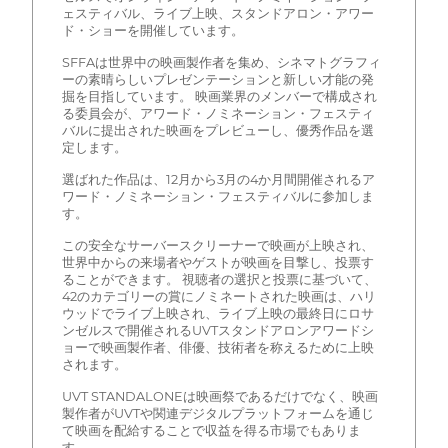
ェスティバル、ライブ上映、スタンドアロン・アワー
ド・ショーを開催しています。
SFFAは世界中の映画製作者を集め、シネマトグラフィ
ーの素晴らしいプレゼンテーションと新しい才能の発
掘を目指しています。 映画業界のメンバーで構成され
る委員会が、アワード・ノミネーション・フェスティ
バルに提出された映画をプレビューし、優秀作品を選
定します。
選ばれた作品は、12月から3月の4か月間開催されるア
ワード・ノミネーション・フェスティバルに参加しま
す。
この安全なサーバースクリーナーで映画が上映され、
世界中からの来場者やゲストが映画を目撃し、投票す
ることができます。 視聴者の選択と投票に基づいて、
42のカテゴリーの賞にノミネートされた映画は、ハリ
ウッドでライブ上映され、ライブ上映の最終日にロサ
ンゼルスで開催されるUVTスタンドアロンアワードシ
ョーで映画製作者、俳優、技術者を称えるために上映
されます。
UVT STANDALONEは映画祭であるだけでなく、映画
製作者がUVTや関連デジタルプラットフォームを通じ
て映画を配給することで収益を得る市場でもありま
す。