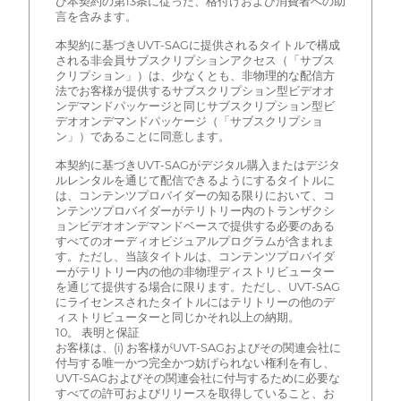
び本契約の第13条に従った、格付けおよび消費者への助
言を含みます。
本契約に基づきUVT-SAGに提供されるタイトルで構成
される非会員サブスクリプションアクセス（「サブス
クリプション」）は、少なくとも、非物理的な配信方
法でお客様が提供するサブスクリプション型ビデオオ
ンデマンドパッケージと同じサブスクリプション型ビ
デオオンデマンドパッケージ（「サブスクリプショ
ン」）であることに同意します。
本契約に基づきUVT-SAGがデジタル購入またはデジタ
ルレンタルを通じて配信できるようにするタイトルに
は、コンテンツプロバイダーの知る限りにおいて、コ
ンテンツプロバイダーがテリトリー内のトランザクシ
ョンビデオオンデマンドベースで提供する必要のある
すべてのオーディオビジュアルプログラムが含まれま
す。ただし、当該タイトルは、コンテンツプロバイダ
ーがテリトリー内の他の非物理ディストリビューター
を通じて提供する場合に限ります。ただし、UVT-SAG
にライセンスされたタイトルにはテリトリーの他のデ
ィストリビューターと同じかそれ以上の納期。
10。 表明と保証
お客様は、(i) お客様がUVT-SAGおよびその関連会社に
付与する唯一かつ完全かつ妨げられない権利を有し、
UVT-SAGおよびその関連会社に付与するために必要な
すべての許可およびリリースを取得していること、お