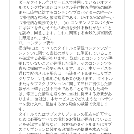
ダーがタイトル向けサービスで使用しているジオフィ
ルタリング技術またはデジタル著作権管理技術の回避
または障害に対するコンテンツプロバイダーの唯一か
つ排他的な権利と救済措置であり、UVT-SAGの唯一か
つ排他的な義務であり、（ii）コンテンツプロバイダー
には以下を含むその他の救済を受ける権利がないこと
を認め、同意します。これに関連する金銭的損害賠償
に限定されません。
13。 コンテンツ要件
提出時には、すべてのタイトルと購読コンテンツがコ
ンテンツに関する当社のポリシーに準拠していること
を確認する必要があります。 送信したコンテンツが準
拠していないことが判明した場合、そのコンテンツを
直ちに撤回する必要があります。また、本サービスを
通じて配信される場合は、当該タイトルまたはサブス
クリプションを準拠させる必要があります。 タイトル
またはサブスクリプションに関して当社に提供した情
報が不正確または不完全であることが判明した場合
は、修正した情報を速やかに当社に提出する必要があ
ります。 当社は、本サービス上でどのようなコンテン
ツを受け入れ、配信するかを独自の裁量で決定しま
す。
タイトルまたはサブスクリプションの配布を許可する
ために必要なすべての権利をお客様が保有しているこ
とを確認する情報など、お客様のタイトルまたはサブ
スクリプションに関する追加情報の提供を求めた場