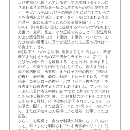
よび本書に記載されているすべての権利（タイトルに
含まれる音楽作品を一般に伝達するための公演権を除
く）をUVT-SAGおよびその関連会社に付与しているこ
とを表明および保証します（タイトルに含まれる音楽
作品を一般に伝達するための公演権を除く）。VT-
SAG)、(ii) お客様が当社に提供するすべての情報および
文書は、最新、完全、かつ正確であること (iii) 配送資料
および販促資料には、中傷的、中傷的、わいせつ、ま
たは地域の適用法に基づき違法となる主題や資料は一
切含まれません。
(iv) 以下のいずれも法律に違反するものではなく、政府
機関またはその他の第三者からライセンス、許可、ま
たはその他の許可を取得することを当社に要求するも
のでも、中傷的な内容を含むものでも、個人または団
体の知的財産、所有権、またはその他の権利（契約上
の権利、著作権、商標、特許、トレードドレス、企業
秘密、コモンローの権利、パブリシティ権を含む）を
侵害または侵害するものでもありません。プライバシ
ーまたは著作者人格権): (a) 本契約に基づいて付与され
たあらゆる権利の行使、(b) お客様のタイトルに含まれ
るあらゆる資料、(c) 本契約で許可されているタイトル
の販売、配布、または宣伝、または (d) タイトルについ
て、または関連するお客様による通知、指示、または
広告。
さらに、お客様は、自分が制裁の対象になっていない
こと、禁止または制限されている当事者のリストに記