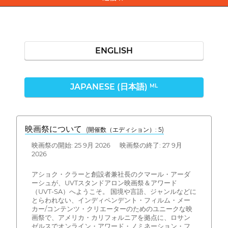
ENGLISH
JAPANESE (日本語)
ML
映画祭について
(開催数（エディション）: 5)
映画祭の開始: 25 9月 2026 映画祭の終了: 27 9月
2026
アショク・クラーと創設者兼社長のクマール・アーダ
ーシュが、UVTスタンドアロン映画祭＆アワード
（UVT-SA）へようこそ。 国境や言語、ジャンルなどに
とらわれない、インディペンデント・フィルム・メー
カー/コンテンツ・クリエーターのためのユニークな映
画祭で、アメリカ・カリフォルニアを拠点に、ロサン
ゼルスでオンライン・アワード・ノミネーション・フ