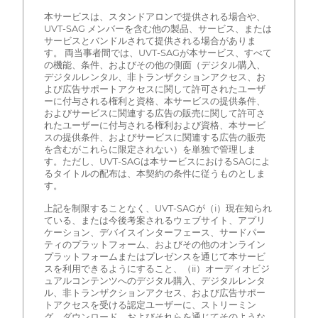
本サービスは、スタンドアロンで提供される場合や、
UVT-SAG メンバーを含む他の製品、サービス、または
サービスとバンドルされて提供される場合がありま
す。 両当事者間では、UVT-SAGが本サービス、すべて
の機能、条件、およびその他の側面（デジタル購入、
デジタルレンタル、非トランザクションアクセス、お
よび広告サポートアクセスに関して許可されたユーザ
ーに付与される権利と資格、本サービスの提供条件、
およびサービスに関連する広告の販売に関して許可さ
れたユーザーに付与される権利および資格、本サービ
スの提供条件、およびサービスに関連する広告の販売
を含むがこれらに限定されない）を単独で管理しま
す。ただし、UVT-SAGは本サービスにおけるSAGによ
るタイトルの配布は、本契約の条件に従うものとしま
す。
上記を制限することなく、UVT-SAGが（i）現在知られ
ている、または今後考案されるウェブサイト、アプリ
ケーション、デバイスインターフェース、サードパー
ティのプラットフォーム、およびその他のオンライン
プラットフォームまたはプレゼンスを通じて本サービ
スを利用できるようにすること、（ii）オーディオビジ
ュアルコンテンツへのデジタル購入、デジタルレンタ
ル、非トランザクションアクセス、および広告サポー
トアクセスを受ける認定ユーザーに、ストリーミン
グ、ダウンロード、およびそれらを通じてそのような