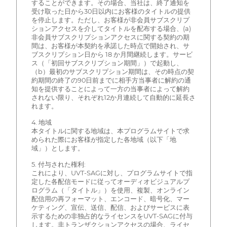
することができます。その場合、当社は、終了通知を
受け取った日から30日以内にお客様のタイトルの提供
を停止します。ただし、お客様が非会員サブスクリプ
ションアクセスを介してタイトルを配布する場合、(a)
非会員サブスクリプションアクセスに関する契約の期
間は、お客様が本契約を承諾した時点で開始され、サ
ブスクリプション日から 18 か月間継続します。サービ
ス（「初回サブスクリプション期間」）で起動し、
（b）最初のサブスクリプション期間は、その時点の契
約期間の終了の90日前までに相手方当事者に解約の通
知を提供することによって一方の当事者によって解約
されない限り、それぞれ12か月連続して自動的に延長さ
れます。
4. 地域
本タイトルに関する地域は、本プログラムサイトで求
められた際にお客様が指定した各地域（以下「地
域」）とします。
5. 付与された権利:
これにより、UVT-SAGに対し、プログラムサイトで指
定した各配信モードに従ってオーディオビジュアルプ
ログラム（「タイトル」）を使用、複製、オンライン
配信用の再フォーマット、エンコード、暗号化、マー
ケティング、宣伝、送信、配信、およびサービスに表
示するための非独占的なライセンスをUVT-SAGに付与
します。非トランザクションアクセスの場合、ライセ