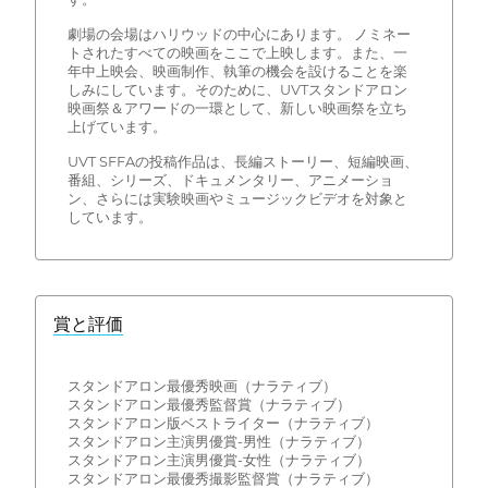
劇場の会場はハリウッドの中心にあります。 ノミネー
トされたすべての映画をここで上映します。また、一
年中上映会、映画制作、執筆の機会を設けることを楽
しみにしています。そのために、UVTスタンドアロン
映画祭＆アワードの一環として、新しい映画祭を立ち
上げています。
UVT SFFAの投稿作品は、長編ストーリー、短編映画、
番組、シリーズ、ドキュメンタリー、アニメーショ
ン、さらには実験映画やミュージックビデオを対象と
しています。
賞と評価
スタンドアロン最優秀映画（ナラティブ）
スタンドアロン最優秀監督賞（ナラティブ）
スタンドアロン版ベストライター（ナラティブ）
スタンドアロン主演男優賞-男性（ナラティブ）
スタンドアロン主演男優賞-女性（ナラティブ）
スタンドアロン最優秀撮影監督賞（ナラティブ）