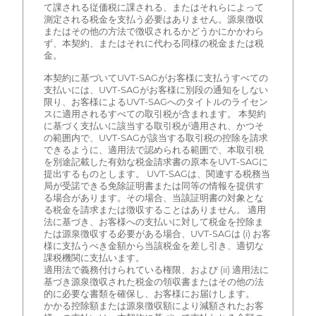
て課される従価税に課される、またはそれらによって
測定される税金を支払う必要はありません。源泉徴収
またはその他の方法で徴収されるかどうかにかかわら
ず、本契約、またはそれに代わる同様の税金または税
金。
本契約に基づいてUVT-SAGがお客様に支払うすべての
支払いには、UVT-SAGがお客様に別段の通知をしない
限り、お客様によるUVT-SAGへのタイトルのライセン
スに適用されるすべての取引税が含まれます。 本契約
に基づく支払いに該当する取引税が適用され、かつそ
の範囲内で、UVT-SAGが該当する取引税の控除を請求
できるように、適用法で認められる範囲で、本取引税
を別途記載した有効な税金請求書の原本をUVT-SAGに
提出するものとします。 UVT-SAGは、関連する税務当
局が受諾できる免除証明書または同等の情報を提供す
る場合があります。その場合、当該証明書の対象とな
る税金を請求または徴収することはありません。 適用
法に基づき、お客様への支払いに対して税金を控除ま
たは源泉徴収する必要がある場合、UVT-SAGは (i) お客
様に支払うべき金額から当該税金を差し引き、適切な
課税機関に支払います。
適用法で義務付けられている権限、および (ii) 適用法に
基づき源泉徴収された税金の領収書またはその他の法
的に必要な書類を確保し、お客様にお届けします。
かかる控除額または源泉徴収額により減額されたお客