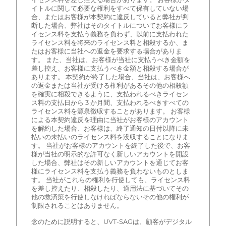
イトルに関して必要な権利をすべて保有していない場
合、またはお客様が本契約に違反していると弊社が判
断した場合、弊社はそのタイトルについてお客様にラ
イセンス料を支払う義務を負わず、以前に支払われた
ライセンス料を将来のライセンス料と相殺するか、ま
たはお客様に当社への返金を要求する場合がありま
す。 また、当社は、お客様が当社に支払うべき金額を
差し控え、お客様に支払うべき金額と相殺する場合が
あります。 本契約が終了した場合、当社は、お客様へ
の返金または当社が受ける権利があるその他の相殺額
を確実に相殺できるように、支払われるべきライセン
ス料の支払日から 3 か月間、支払われるべきすべての
ライセンス料を源泉徴収することがあります。 お客様
による本契約違反を理由に当社がお客様のアカウント
を解約した場合、お客様は、終了通知の日付以降に未
払いの未払いのライセンス料を没収することになりま
す。 当社がお客様のアカウントを終了した後で、お客
様が当社の明示的な許可なく新しいアカウントを開設
した場合、弊社はその新しいアカウントを通じてお客
様にライセンス料を支払う義務を負わないものとしま
す。 当社がこれらの権利を行使しても、ライセンス料
を差し控えたり、相殺したり、適用法に基づいてその
他の救済策を行使しなければならないその他の権利が
制限されることはありません。
念のために説明すると、UVT-SAGは、顧客がデジタル