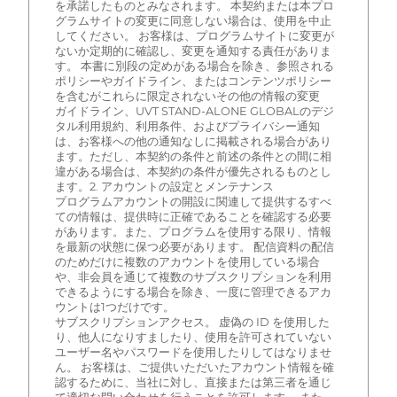
を承諾したものとみなされます。 本契約または本プロ
グラムサイトの変更に同意しない場合は、使用を中止
してください。 お客様は、プログラムサイトに変更が
ないか定期的に確認し、変更を通知する責任がありま
す。 本書に別段の定めがある場合を除き、参照される
ポリシーやガイドライン、またはコンテンツポリシー
を含むがこれらに限定されないその他の情報の変更
ガイドライン、UVT STAND-ALONE GLOBALのデジ
タル利用規約、利用条件、およびプライバシー通知
は、お客様への他の通知なしに掲載される場合があり
ます。ただし、本契約の条件と前述の条件との間に相
違がある場合は、本契約の条件が優先されるものとし
ます。2. アカウントの設定とメンテナンス
プログラムアカウントの開設に関連して提供するすべ
ての情報は、提供時に正確であることを確認する必要
があります。また、プログラムを使用する限り、情報
を最新の状態に保つ必要があります。 配信資料の配信
のためだけに複数のアカウントを使用している場合
や、非会員を通じて複数のサブスクリプションを利用
できるようにする場合を除き、一度に管理できるアカ
ウントは1つだけです。
サブスクリプションアクセス。 虚偽の ID を使用した
り、他人になりすましたり、使用を許可されていない
ユーザー名やパスワードを使用したりしてはなりませ
ん。 お客様は、ご提供いただいたアカウント情報を確
認するために、当社に対し、直接または第三者を通じ