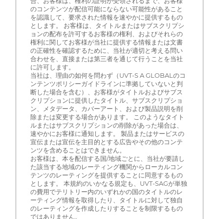
合、お客様は、権利の証明が受領されるまで、お客様
のコンテンツが配信可能にならない可能性があること
を認識して、要求された情報を速やかに提供するもの
とします。 お客様は、タイトルまたはサブスクリプシ
ョンの配布を許可するお客様の権利、およびそれらの
権利に関してお客様が当社に提供する情報または文書
の正確性を確認するために、当社が適切と考える問い
合わせを、直接または第三者を通じて行うことを当社
に許可します。
当社は、理由の如何を問わず（UVT-S A GLOBALのコ
ンテンツポリシーガイドラインに準拠していないと判
断した場合を含む）、お客様がタイトルおよびサブス
クリプションに提供したタイトル、サブスクリプショ
ン、メタデータ、カバーアート、および製品説明を削
除または変更する場合があります。 このようなタイト
ルまたはサブスクリプションの削除があった場合は、
速やかにお客様に通知します。 製品またはサービスの
宣伝または宣伝を主目的とする広告やその他のコンテ
ンツを含めることはできません。
お客様は、本を配信する国/地域ごとに、当社が要請し
た該当する地域のレーティング機関からローカルコン
テンツのレーティングを提供することに同意するもの
とします。 本規約のいかなる規定も、UVT-SAGが単独
の費用でテリトリー内のいずれかの国のタイトルのレ
ーティング情報を取得したり、タイトルに対して独自
のレーティングを作成したりすることを制限するもの
ではありません。