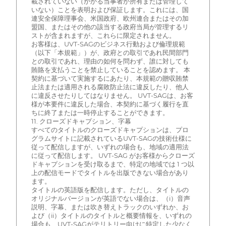
載されていない（かかる当事者が所有または管理して
いない）ことを表明および保証します。これには、国
連安全保障理事会、米国政府、欧州連合またはその加
盟国、またはその他の該当する政府当局が管理するリ
ストが含まれますが、これらに限定されません。
お客様は、UVT-SAGのビジネス行動および倫理規範
（以下「本規範」）が、政府との取引であれ民間部門
との取引であれ、理由の如何を問わず、誰に対しても
賄賂を支払うことを禁止していることを認めます。 本
契約に基づいて実施するにあたり、本規範の贈収賄禁
止法または適用される腐敗防止法に違反したり、他人
に違反させたりしてはなりません。 UVT-SAGは、お客
様が本要件に違反した場合、本契約に基づく履行を直
ちに終了または一時停止することができます。
11. クローズドキャプション、字幕
すべてのタイトルのクローズドキャプションは、プロ
グラムサイトに記載されているUVT-SAGの技術仕様に
従って配信しますが、いずれの場合も、地域の適用法
に従って配信します。 UVT-SAG がお客様からクローズ
ドキャプションを受け取るまで、特定の地域では 1 つ以
上の配信モードでタイトルを出版できない場合があり
ます。
タイトルの英語版を配信します。ただし、タイトルの
オリジナルバージョンが英語でない場合は、（i）音声
説明、字幕、または吹き替えトラックのいずれか、お
よび（ii）タイトルのタイトルと概要情報を、いずれの
場合も、UVT-SAGがテリトリー向けに特定した少なく