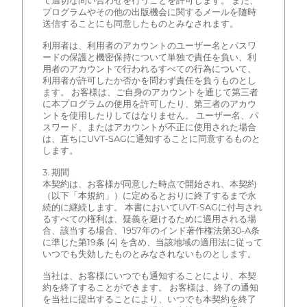
て適切な問い合わせを行うことを許可します。 また、
プログラムやその他の出版機会に関するメールを随時
送信することにも同意したものとみなされます。
利用者は、利用者のアカウントのユーザー名とパスワ
ードの保護と機密保持について単独で責任を負い、利
用者のアカウントで行われるすべての行為について、
利用者が許可したか否かを問わず責任を負うものとし
ます。 お客様は、ご自身のアカウントを通じて第三者
に本プログラムの使用を許可したり、第三者のアカウ
ントを使用したりしてはなりません。 ユーザー名、パ
スワード、またはアカウントが不正に使用された場合
は、直ちにUVT-SAGに通知することに同意するものと
します。
3. 期間
本契約は、お客様が同意した時点で開始され、本契約
（以下「本規約」）に定めるとおりに終了するまで永
続的に継続します。 本書においてUVT-SAGに付与され
るすべての権利は、疑義を避けるために適用される場
合、該当する場合、1957年のインド著作権法第30-A条
に準じた第19条 (4) を含め、当該地域の適用法に従って
いつでも失効したものとみなされないものとします。
当社は、お客様にいつでも通知することにより、本契
約を終了することができます。 お客様は、終了の通知
を当社に提出することにより、いつでも本契約を終了