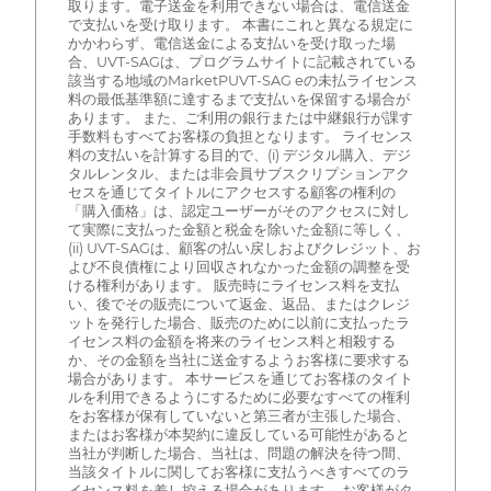
取ります。電子送金を利用できない場合は、電信送金
で支払いを受け取ります。 本書にこれと異なる規定に
かかわらず、電信送金による支払いを受け取った場
合、UVT-SAGは、プログラムサイトに記載されている
該当する地域のMarketPUVT-SAG eの未払ライセンス
料の最低基準額に達するまで支払いを保留する場合が
あります。 また、ご利用の銀行または中継銀行が課す
手数料もすべてお客様の負担となります。 ライセンス
料の支払いを計算する目的で、(i) デジタル購入、デジ
タルレンタル、または非会員サブスクリプションアク
セスを通じてタイトルにアクセスする顧客の権利の
「購入価格」は、認定ユーザーがそのアクセスに対し
て実際に支払った金額と税金を除いた金額に等しく、
(ii) UVT-SAGは、顧客の払い戻しおよびクレジット、お
よび不良債権により回収されなかった金額の調整を受
ける権利があります。 販売時にライセンス料を支払
い、後でその販売について返金、返品、またはクレジ
ットを発行した場合、販売のために以前に支払ったラ
イセンス料の金額を将来のライセンス料と相殺する
か、その金額を当社に送金するようお客様に要求する
場合があります。 本サービスを通じてお客様のタイト
ルを利用できるようにするために必要なすべての権利
をお客様が保有していないと第三者が主張した場合、
またはお客様が本契約に違反している可能性があると
当社が判断した場合、当社は、問題の解決を待つ間、
当該タイトルに関してお客様に支払うべきすべてのラ
イセンス料を差し控える場合があります。 お客様がタ