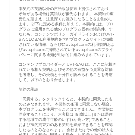
本契約の英語以外の言語版は便宜上提供されており、
矛盾がある場合は英語版が優先されます。 本契約の重
要性を踏まえ、注意深くお読みになることをお勧めし
ます。 以下に定める条件に加えて、本契約には、プロ
グラムに適用される他のプログラム固有の諸条件、す
なわち、コンテンツポリシーガイドラインおよびUVT-
S A GLOBAL利用規約を含むプログラムサイトに掲載
されている情報、ならびにuvtcpl.comの利用規約およ
びuvtcpl.comに掲載されているuvtcpl.comのプライ
バシーに関する通知が明示的に組み込まれています。
コンテンツプロバイダーと UVT-SAG は、ここに記載さ
れている相互契約およびその他の有益かつ貴重な対価
を考慮し、その受領と十分性が認められることを考慮
して、以下のとおり合意します。
契約の承認
「同意する」をクリックすると、本契約に同意したも
のとみなされます。 本契約の条項に同意しない場合、
本プログラムを使用することはできません。 本契約に
同意することにより、お客様は 18 歳以上 (または居住
する地域での成年年齢のいずれか高い方) であること、
および法的拘束力のある契約を締結できることを確認
したものとみなされます。 会社またはその他の法人を
代表して本契約に同意する場合、お客様はその会社ま