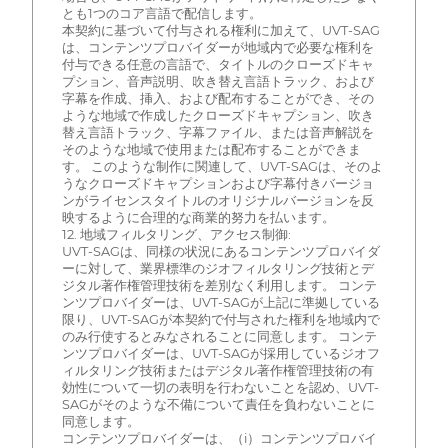
とも1つのコア言語で配信します。
本契約に基づいて付与される権利に加えて、UVT-SAG
は、コンテンツプロバイダーが地域内で必要な権利を
付与できる任意の言語で、タイトルのクローズドキャ
プション、音声説明、吹き替え言語トラック、および
字幕を作成、挿入、および配布することができ、その
ような地域で作成したクローズドキャプション、吹き
替え言語トラック、字幕ファイル、または音声解説を
そのような地域で使用または配布することができま
す。 このような制作に関連して、UVT-SAGは、そのよ
うなクローズドキャプションおよび字幕付きバージョ
ンがライセンスタイトルのオリジナルバージョンを反
映するように合理的な商業的努力を払います。
12. 地域フィルタリング、アクセス制御:
UVT-SAGは、同様の状況にあるコンテンツプロバイダ
ーに対して、業界標準のジオフィルタリング技術とデ
ジタル著作権管理技術を差別なく利用します。 コンテ
ンツプロバイダーは、UVT-SAGが上記に準拠している
限り、UVT-SAGが本契約で付与された権利を地域内で
のみ行使するとみなされることに同意します。 コンテ
ンツプロバイダーは、UVT-SAGが採用しているジオフ
ィルタリング技術またはデジタル著作権管理技術の有
効性について一切の表明を行わないことを認め、UVT-
SAGがそのような不備について責任を負わないことに
同意します。
コンテンツプロバイダーは、（i）コンテンツプロバイ