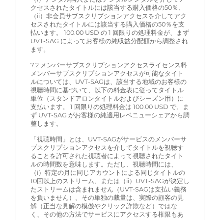
クセスされたタイトルには該当する購入価格の50％、
（ii）非会員サブスクリプションアクセスを介してアク
セスされたタイトルには該当する購入価格の50％を支
払います。 100.00 USD の 1 回限りの処理料金が、まず
UVT-SAG によってお客様の純収益分配額から調整され
ます。
7.2 メンバーサブスクリプションアクセスライセンス料
メンバーサブスクリプションアクセスが可能なタイト
ルについては、UVT-SAGは、該当する地域のお客様の
視聴時間に基づいて、以下の料金表に従ってタイトル
単位（スタンドアロンタイトルおよびシーズン用）に
支払います。 1 回限りの処理料金は 100.00 USD で、ま
ず UVT-SAG がお客様の純適用レベニューシェアから調
整します。
「視聴時間」とは、UVT-SAGがサービスのメンバーサ
ブスクリプションアクセスを介してタイトルを視聴す
ることを許可された視聴者によって視聴されたタイト
ルの時間数を意味します。ただし、視聴時間には、
（i）特定の月に同じアカウントによる同じタイトルの
10回以上のストリーム、または（ii）UVT-SAGが決定し
たストリームは含まれません（UVT-SAGは支払い義務
を負いません）。その単独の裁量は、実際の顧客の見
解（正当な見解の模倣やクリック詐欺など）ではな
く、その他の方法でサービスにアクセスする権限もあ