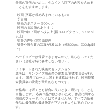
最高の宣伝のために、少なくとも以下の内容を含める
ことをおすすめします。
• 映画 (字幕が埋め込まれているもの)
• 予告編
• 映画のポスター (300 dpi)
• 映画の 100 語のあらすじ
• 映画の静止画が 5 枚以上 (幅 800 ピクセル、300 dpi
以上)
• 監督の声明 (500 語以内)
• 監督や舞台裏の写真が3枚以上（幅800px、300dpi以
上）
ハードコピーは保管できませんので、送らないでくだ
さい（当社が特に要求しない限り）。
ノミネートされた映画のセレクション
選考は、サンライズ映画祭の審査員/審査委員会が行い
ます。 選考プロセスに関する連絡は行わず、映画祭審
査委員会の決定が最終的なものです。
合格者には遅くとも都合の良いときに通知することを
目指します。 応募作品の数が多いため、作品に関する
個別のフィードバックはできませんが、すべての応募
作品に最低限の最終決定が下されるように努めていま
す。