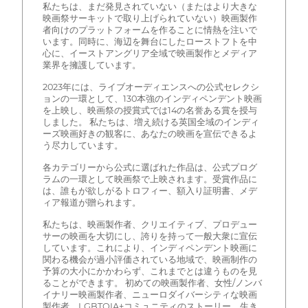
私たちは、まだ発見されていない（またはより大きな
映画祭サーキットで取り上げられていない）映画製作
者向けのプラットフォームを作ることに情熱を注いで
います。同時に、海辺を舞台にしたローストフトを中
心に、イーストアングリア全域で映画製作とメディア
業界を擁護しています。
2023年には、ライブオーディエンスへの公式セレクシ
ョンの一環として、130本強のインディペンデント映画
を上映し、映画祭の授賞式では14の名誉ある賞を授与
しました。 私たちは、増え続ける英国全域のインディ
ーズ映画好きの観客に、あなたの映画を宣伝できるよ
う尽力しています。
各カテゴリーから公式に選ばれた作品は、公式プログ
ラムの一環として映画祭で上映されます。受賞作品に
は、誰もが欲しがるトロフィー、額入り証明書、メデ
ィア報道が贈られます。
私たちは、映画製作者、クリエイティブ、プロデュー
サーの映画を大切にし、誇りを持って一般大衆に宣伝
しています。これにより、インディペンデント映画に
関わる機会が過小評価されている地域で、映画制作の
予算の大小にかかわらず、これまでとは違うものを見
ることができます。 初めての映画製作者、女性/ノンバ
イナリー映画製作者、ニューロダイバーシティな映画
製作者、LGBTQIA+コミュニティのストーリー、生き