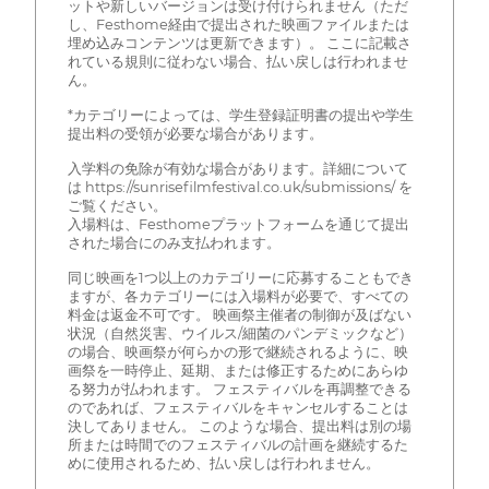
ットや新しいバージョンは受け付けられません（ただ
し、Festhome経由で提出された映画ファイルまたは
埋め込みコンテンツは更新できます）。 ここに記載さ
れている規則に従わない場合、払い戻しは行われませ
ん。
*カテゴリーによっては、学生登録証明書の提出や学生
提出料の受領が必要な場合があります。
入学料の免除が有効な場合があります。詳細について
は https://sunrisefilmfestival.co.uk/submissions/ を
ご覧ください。
入場料は、Festhomeプラットフォームを通じて提出
された場合にのみ支払われます。
同じ映画を1つ以上のカテゴリーに応募することもでき
ますが、各カテゴリーには入場料が必要で、すべての
料金は返金不可です。 映画祭主催者の制御が及ばない
状況（自然災害、ウイルス/細菌のパンデミックなど）
の場合、映画祭が何らかの形で継続されるように、映
画祭を一時停止、延期、または修正するためにあらゆ
る努力が払われます。 フェスティバルを再調整できる
のであれば、フェスティバルをキャンセルすることは
決してありません。 このような場合、提出料は別の場
所または時間でのフェスティバルの計画を継続するた
めに使用されるため、払い戻しは行われません。