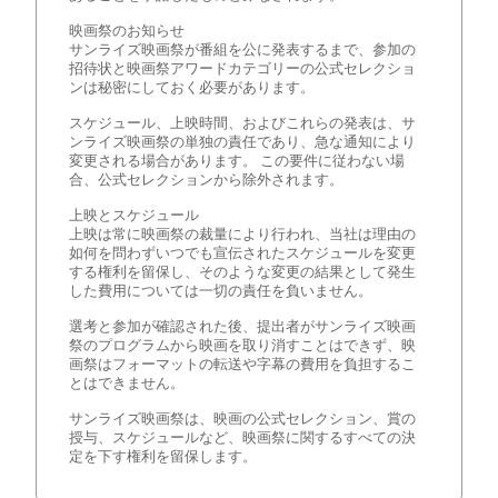
映画祭のお知らせ
サンライズ映画祭が番組を公に発表するまで、参加の
招待状と映画祭アワードカテゴリーの公式セレクショ
ンは秘密にしておく必要があります。
スケジュール、上映時間、およびこれらの発表は、サ
ンライズ映画祭の単独の責任であり、急な通知により
変更される場合があります。 この要件に従わない場
合、公式セレクションから除外されます。
上映とスケジュール
上映は常に映画祭の裁量により行われ、当社は理由の
如何を問わずいつでも宣伝されたスケジュールを変更
する権利を留保し、そのような変更の結果として発生
した費用については一切の責任を負いません。
選考と参加が確認された後、提出者がサンライズ映画
祭のプログラムから映画を取り消すことはできず、映
画祭はフォーマットの転送や字幕の費用を負担するこ
とはできません。
サンライズ映画祭は、映画の公式セレクション、賞の
授与、スケジュールなど、映画祭に関するすべての決
定を下す権利を留保します。