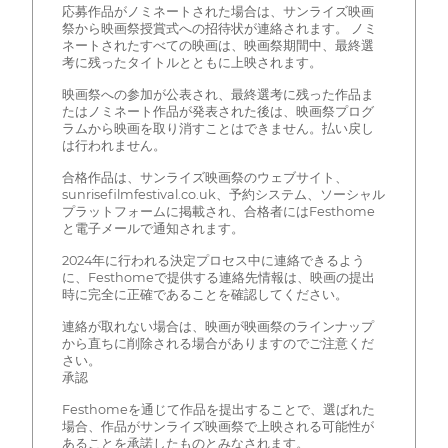
応募作品がノミネートされた場合は、サンライズ映画
祭から映画祭授賞式への招待状が連絡されます。 ノミ
ネートされたすべての映画は、映画祭期間中、最終選
考に残ったタイトルとともに上映されます。
映画祭への参加が公表され、最終選考に残った作品ま
たはノミネート作品が発表された後は、映画祭プログ
ラムから映画を取り消すことはできません。払い戻し
は行われません。
合格作品は、サンライズ映画祭のウェブサイト、
sunrisefilmfestival.co.uk、予約システム、ソーシャル
プラットフォームに掲載され、合格者にはFesthome
と電子メールで通知されます。
2024年に行われる決定プロセス中に連絡できるよう
に、Festhomeで提供する連絡先情報は、映画の提出
時に完全に正確であることを確認してください。
連絡が取れない場合は、映画が映画祭のラインナップ
から直ちに削除される場合がありますのでご注意くだ
さい。
承認
Festhomeを通じて作品を提出することで、選ばれた
場合、作品がサンライズ映画祭で上映される可能性が
あることを承諾したものとみなされます。