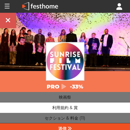
PRO
-33%
映画祭
利用規約 & 賞
セクション & 料金 (11)
送信