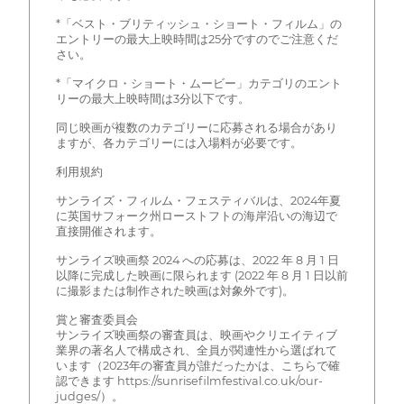
*「ベスト・ブリティッシュ・ショート・フィルム」の
エントリーの最大上映時間は25分ですのでご注意くだ
さい。
*「マイクロ・ショート・ムービー」カテゴリのエント
リーの最大上映時間は3分以下です。
同じ映画が複数のカテゴリーに応募される場合があり
ますが、各カテゴリーには入場料が必要です。
利用規約
サンライズ・フィルム・フェスティバルは、2024年夏
に英国サフォーク州ローストフトの海岸沿いの海辺で
直接開催されます。
サンライズ映画祭 2024 への応募は、2022 年 8 月 1 日
以降に完成した映画に限られます (2022 年 8 月 1 日以前
に撮影または制作された映画は対象外です)。
賞と審査委員会
サンライズ映画祭の審査員は、映画やクリエイティブ
業界の著名人で構成され、全員が関連性から選ばれて
います（2023年の審査員が誰だったかは、こちらで確
認できます https://sunrisefilmfestival.co.uk/our-
judges/）。