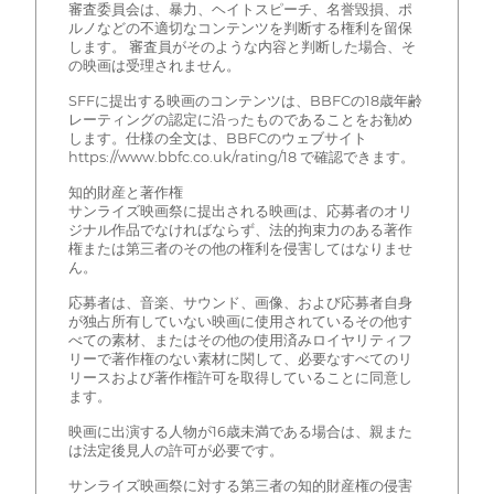
審査委員会は、暴力、ヘイトスピーチ、名誉毀損、ポ
ルノなどの不適切なコンテンツを判断する権利を留保
します。 審査員がそのような内容と判断した場合、そ
の映画は受理されません。
SFFに提出する映画のコンテンツは、BBFCの18歳年齢
レーティングの認定に沿ったものであることをお勧め
します。仕様の全文は、BBFCのウェブサイト
https://www.bbfc.co.uk/rating/18 で確認できます。
知的財産と著作権
サンライズ映画祭に提出される映画は、応募者のオリ
ジナル作品でなければならず、法的拘束力のある著作
権または第三者のその他の権利を侵害してはなりませ
ん。
応募者は、音楽、サウンド、画像、および応募者自身
が独占所有していない映画に使用されているその他す
べての素材、またはその他の使用済みロイヤリティフ
リーで著作権のない素材に関して、必要なすべてのリ
リースおよび著作権許可を取得していることに同意し
ます。
映画に出演する人物が16歳未満である場合は、親また
は法定後見人の許可が必要です。
サンライズ映画祭に対する第三者の知的財産権の侵害