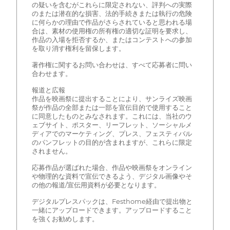
の疑いを含むがこれらに限定されない、評判への実際
のまたは潜在的な損害、法的手続きまたは執行の危険
に何らかの理由で作品がさらされていると思われる場
合は、素材の使用権の所有権の適切な証明を要求し、
作品の入場を拒否するか、またはコンテストへの参加
を取り消す権利を留保します。
著作権に関するお問い合わせは、すべて応募者に問い
合わせます。
報道と広報
作品を映画祭に提出することにより、サンライズ映画
祭が作品の全部または一部を宣伝目的で使用すること
に同意したものとみなされます。これには、当社のウ
ェブサイト、ポスター、リーフレット、ソーシャルメ
ディアでのマーケティング、プレス、フェスティバル
のパンフレットの目的が含まれますが、これらに限定
されません。
応募作品が選ばれた場合、作品や映画祭をオンライン
や物理的な資料で宣伝できるよう、デジタル画像やそ
の他の報道/宣伝用資料が必要となります。
デジタルプレスパックは、Festhome経由で提出物と
一緒にアップロードできます。アップロードすること
を強くお勧めします。