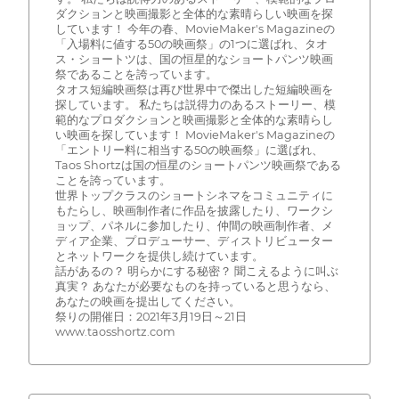
ダクションと映画撮影と全体的な素晴らしい映画を探
しています！ 今年の春、MovieMaker's Magazineの
「入場料に値する50の映画祭」の1つに選ばれ、タオ
ス・ショートツは、国の恒星的なショートパンツ映画
祭であることを誇っています。
タオス短編映画祭は再び世界中で傑出した短編映画を
探しています。 私たちは説得力のあるストーリー、模
範的なプロダクションと映画撮影と全体的な素晴らし
い映画を探しています！ MovieMaker's Magazineの
「エントリー料に相当する50の映画祭」に選ばれ、
Taos Shortzは国の恒星のショートパンツ映画祭である
ことを誇っています。
世界トップクラスのショートシネマをコミュニティに
もたらし、映画制作者に作品を披露したり、ワークシ
ョップ、パネルに参加したり、仲間の映画制作者、メ
ディア企業、プロデューサー、ディストリビューター
とネットワークを提供し続けています。
話があるの？ 明らかにする秘密？ 聞こえるように叫ぶ
真実？ あなたが必要なものを持っていると思うなら、
あなたの映画を提出してください。
祭りの開催日：2021年3月19日～21日
www.taosshortz.com