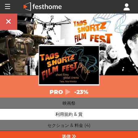
PRO
-23%
映画祭
利用規約 & 賞
セクション & 料金 (4)
送信