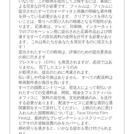
いないか、この映画を提出して上映するには、書面に
よる完全な許可が必要です。 フィルムは、フィルムに
提示されたすべてのオーディオと画像の明確な著作権
を持っている必要があります。 クリアランスを持たな
いことは、祭りへの受け入れの根拠となる可能性があ
ります。 応募者は、テレビ、印刷物、インターネット
でのプロモーション用に提出された応募作品および関
連するすべての宣伝資料の使用を許可する必要があり
ます。 これは私たちがあなたを宣伝するのに役立ちま
す！
提出されたすべての映画は、評価のための提出委員会
の前に行きます.
プレスキット（EPK）も推奨されますが、必須ではあ
りません。 完了したエントリのみ
が処理され、提出のために考慮されます。
払い戻しや代金引換はありません。 すべての配送料は
映画製作者が責任を負います。
すべての国際エントリーは、荷送人によって前払いさ
れたすべての交通料金、関税、税金をフェスティバル
オフィスに「無料の居住地、文化的価値のみ」を送付
する必要があります。 配送サービスに必要な適切な通
関書類をすべて添付してください。 上映のために受け
入れられた国際映画については、Taos Shortz Film
Festは、最終的なプレゼンテーションスクリーニング
ビデオの片道輸送費のみをカバーします。
締め切りを過ぎると、いかなる提出も受け付けられま
せん。