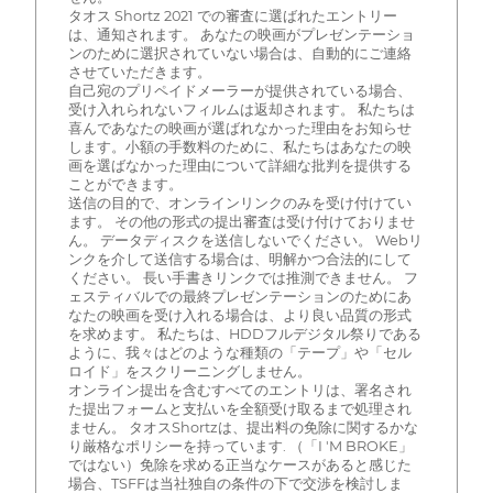
タオス Shortz 2021 での審査に選ばれたエントリー
は、通知されます。 あなたの映画がプレゼンテーショ
ンのために選択されていない場合は、自動的にご連絡
させていただきます。
自己宛のプリペイドメーラーが提供されている場合、
受け入れられないフィルムは返却されます。 私たちは
喜んであなたの映画が選ばれなかった理由をお知らせ
します。小額の手数料のために、私たちはあなたの映
画を選ばなかった理由について詳細な批判を提供する
ことができます。
送信の目的で、オンラインリンクのみを受け付けてい
ます。 その他の形式の提出審査は受け付けておりませ
ん。 データディスクを送信しないでください。 Webリ
ンクを介して送信する場合は、明解かつ合法的にして
ください。 長い手書きリンクでは推測できません。 フ
ェスティバルでの最終プレゼンテーションのためにあ
なたの映画を受け入れる場合は、より良い品質の形式
を求めます。 私たちは、HDDフルデジタル祭りである
ように、我々はどのような種類の「テープ」や「セル
ロイド」をスクリーニングしません。
オンライン提出を含むすべてのエントリは、署名され
た提出フォームと支払いを全額受け取るまで処理され
ません。 タオスShortzは、提出料の免除に関するかな
り厳格なポリシーを持っています. （「I 'M BROKE」
ではない）免除を求める正当なケースがあると感じた
場合、TSFFは当社独自の条件の下で交渉を検討しま