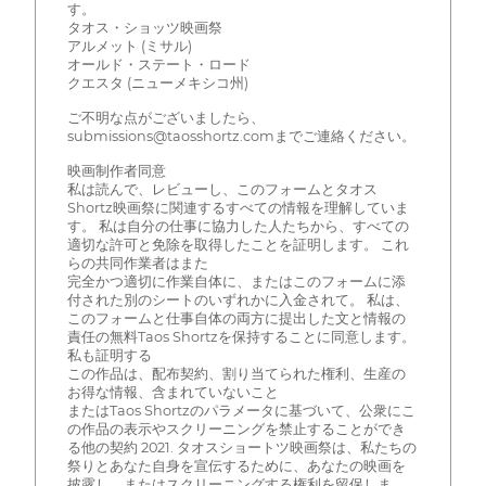
す。
タオス・ショッツ映画祭
アルメット (ミサル)
オールド・ステート・ロード
クエスタ (ニューメキシコ州)
ご不明な点がございましたら、
submissions@taosshortz.comまでご連絡ください。
映画制作者同意
私は読んで、レビューし、このフォームとタオス
Shortz映画祭に関連するすべての情報を理解していま
す。 私は自分の仕事に協力した人たちから、すべての
適切な許可と免除を取得したことを証明します。 これ
らの共同作業者はまた
完全かつ適切に作業自体に、またはこのフォームに添
付された別のシートのいずれかに入金されて。 私は、
このフォームと仕事自体の両方に提出した文と情報の
責任の無料Taos Shortzを保持することに同意します。
私も証明する
この作品は、配布契約、割り当てられた権利、生産の
お得な情報、含まれていないこと
またはTaos Shortzのパラメータに基づいて、公衆にこ
の作品の表示やスクリーニングを禁止することができ
る他の契約 2021. タオスショートツ映画祭は、私たちの
祭りとあなた自身を宣伝するために、あなたの映画を
披露し、またはスクリーニングする権利を留保しま