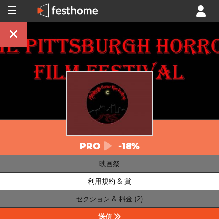
PRO
-18%
映画祭
利用規約 & 賞
セクション & 料金 (2)
送信