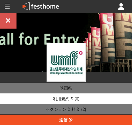
映画祭
利用規約 & 賞
セクション & 料金 (2)
送信