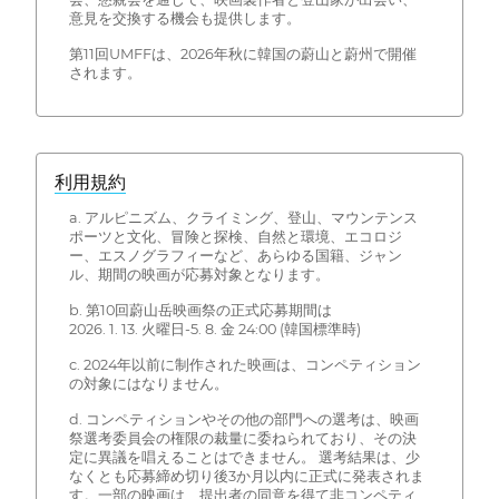
意見を交換する機会も提供します。
第11回UMFFは、2026年秋に韓国の蔚山と蔚州で開催
されます。
利用規約
a. アルピニズム、クライミング、登山、マウンテンス
ポーツと文化、冒険と探検、自然と環境、エコロジ
ー、エスノグラフィーなど、あらゆる国籍、ジャン
ル、期間の映画が応募対象となります。
b. 第10回蔚山岳映画祭の正式応募期間は
2026. 1. 13. 火曜日-5. 8. 金 24:00 (韓国標準時)
c. 2024年以前に制作された映画は、コンペティション
の対象にはなりません。
d. コンペティションやその他の部門への選考は、映画
祭選考委員会の権限の裁量に委ねられており、その決
定に異議を唱えることはできません。 選考結果は、少
なくとも応募締め切り後3か月以内に正式に発表されま
す。一部の映画は、提出者の同意を得て非コンペティ