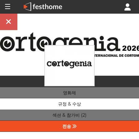
영화제
규정 & 수상
섹션 & 참가비 (2)
전송