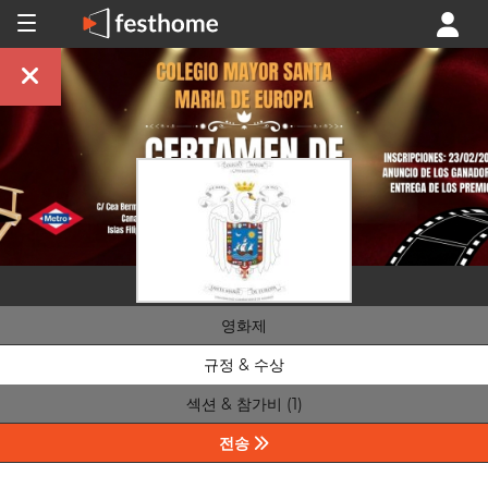
영화제
규정 & 수상
섹션 & 참가비 (1)
전송