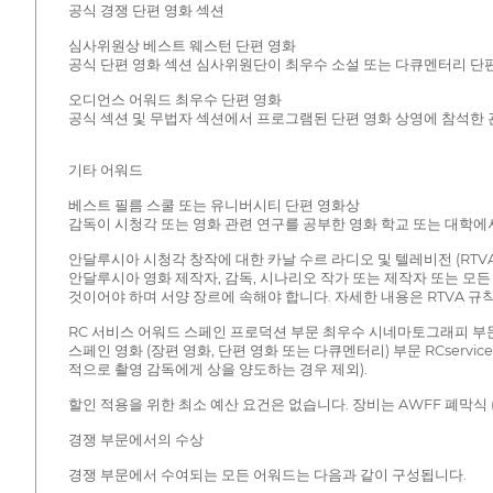
공식 경쟁 단편 영화 섹션
심사위원상 베스트 웨스턴 단편 영화
공식 단편 영화 섹션 심사위원단이 최우수 소설 또는 다큐멘터리 단
오디언스 어워드 최우수 단편 영화
공식 섹션 및 무법자 섹션에서 프로그램된 단편 영화 상영에 참석한
기타 어워드
베스트 필름 스쿨 또는 유니버시티 단편 영화상
감독이 시청각 또는 영화 관련 연구를 공부한 영화 학교 또는 대학에
안달루시아 시청각 창작에 대한 카날 수르 라디오 및 텔레비전 (RTV
안달루시아 영화 제작자, 감독, 시나리오 작가 또는 제작자 또는 모든
것이어야 하며 서양 장르에 속해야 합니다. 자세한 내용은 RTVA 규
RC 서비스 어워드 스페인 프로덕션 부문 최우수 시네마토그래피 부
스페인 영화 (장편 영화, 단편 영화 또는 다큐멘터리) 부문 RCser
적으로 촬영 감독에게 상을 양도하는 경우 제외).
할인 적용을 위한 최소 예산 요건은 없습니다. 장비는 AWFF 폐막식 (2
경쟁 부문에서의 수상
경쟁 부문에서 수여되는 모든 어워드는 다음과 같이 구성됩니다.