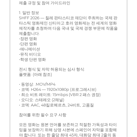
제출 규정 및 참여 가이드라인
1. 일반 정보
SHFF 2026 — 칠레 판타스티코 재단이 주최하는 국제 판
타스틱 영화제인 산티아고 호러 영화제는 전 세계의 영화
제작자를 초청하여 다음 국내 및 국제 경쟁 부문에 작품을
제출합니다.
•장편 영화
•단편 영화
•애니메이션
•뮤직 비디오
•학생 단편 영화
전시 형식 및 자막 허용되는 심사 형식:
플랫폼: (아래 참조)
• 동영상: .MOV/MP4
• 코덱: H264 — 1920x1080p (프로그레시브)
• 최소 비트 레이트: 15mbps (VBR 2 패스 권장)
• 오디오: 스테레오 (2채널)
• 코덱: AAC, 48킬로헤르츠, 24비트, 고품질
참여를 위한 필수 요구 사항
모든 영화는 원본 언어를 보존하고 적절한 가독성과 타이
밍을 보장하기 위해 상영 사본에 스페인어 자막을 포함해
야 합니다. 또는 한 줄당 최대 45자, 대화당 최대 2줄의 동