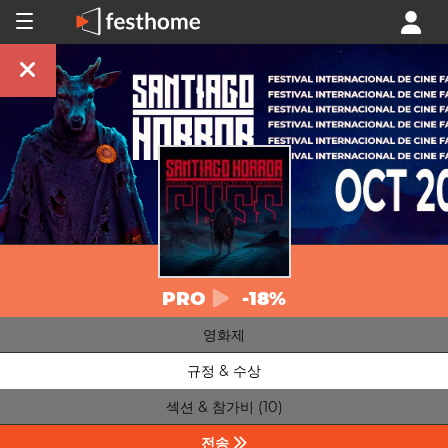
PRO
-18%
영화제
규정 & 수상
섹션 & 참가비 (10)
전송