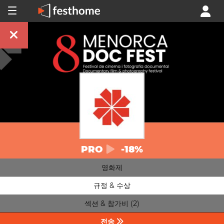
PRO
-18%
영화제
규정 & 수상
섹션 & 참가비 (2)
전송