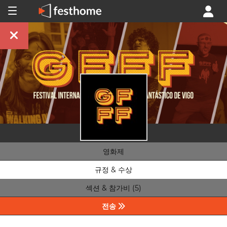
영화제
규정 & 수상
섹션 & 참가비 (5)
전송