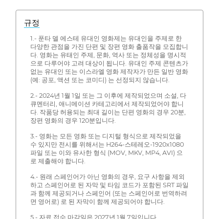
규정
1.- 푼타 델 에스테 유대인 영화제는 유대인을 주제로 한
다양한 관점을 가진 단편 및 장편 영화 출품작을 모집합니
다. 영화는 유태인 주제, 문화, 역사 또는 정체성을 명시적
으로 다루어야 고려 대상이 됩니다. 유대인 주제 콘텐츠가
없는 유대인 또는 이스라엘 영화 제작자가 만든 일반 영화
(예: 공포, 액션 또는 코미디) 는 선정되지 않습니다.
2.- 2024년 1월 1일 또는 그 이후에 제작되었으며 소설, 다
큐멘터리, 애니메이션 카테고리에서 제작되었어야 합니
다. 작품당 허용되는 최대 길이는 단편 영화의 경우 20분,
장편 영화의 경우 120분입니다.
3.- 영화는 모든 영화 또는 디지털 형식으로 제작되었을
수 있지만 전시를 위해서는 H264-스테레오-1920x1080
파일 또는 이와 유사한 형식 (MOV, MKV, MP4, AVI) 으
로 제출해야 합니다.
4.- 원래 스페인어가 아닌 영화의 경우, 요구 사항을 제외
하고 스페인어로 된 자막 및 타임 코드가 포함된 SRT 파일
과 함께 제공되거나 스페인어 (또는 스페인어로 번역하려
면 영어로) 로 된 자막이 함께 제공되어야 합니다.
5.- 자료 접수 마감일은 2027년 1월 7일입니다.