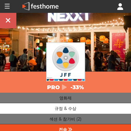
PRO
-33%
영화제
규정 & 수상
섹션 & 참가비 (2)
전송