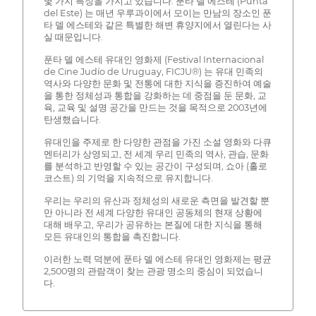
몇 가지 특징을 가지고 있습니다. 푼타 델 에스테 (Punta
del Este) 는 매년 우루과이에서 모이는 만남의 장소인 푼
타 델 에스테와 같은 특별한 해변 휴양지에서 열린다는 사
실 때문입니다.
푼타 델 에스테 유대인 영화제 (Festival Internacional
de Cine Judío de Uruguay, FICJU®) 는 유대 민족의
역사와 다양한 문화 및 전통에 대한 지식을 증진하여 예술
을 통한 정체성과 통합을 강화하는 데 중점을 둔 문화, 교
육, 교육 및 설명 공간을 만드는 것을 목적으로 2003년에
탄생했습니다.
유대인을 주제로 한 다양한 관점을 가진 소설 영화와 다큐
멘터리가 상영되고, 전 세계 우리 민족의 역사, 관습, 문화
를 분석하고 반영할 수 있는 공간이 구성되며, 쇼아 (홀로
코스트) 의 기억을 지속적으로 유지합니다.
우리는 우리의 유산과 정체성의 새로운 측면을 발견할 뿐
만 아니라 전 세계 다양한 유대인 공동체의 현재 상황에
대해 배우고, 우리가 공유하는 본질에 대한 지식을 통해
모든 유대인의 통합을 촉진합니다.
이러한 노력 덕분에 푼타 델 에스테 유대인 영화제는 평균
2,500명의 관람객이 찾는 관광 명소의 중심이 되었습니
다.