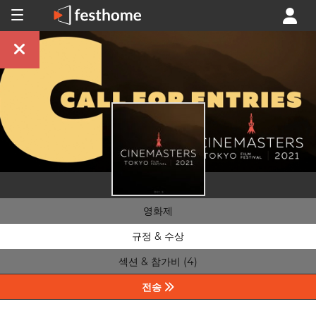
영화제
규정 & 수상
섹션 & 참가비 (4)
전송