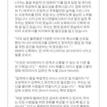
LIFA는 품질 독립적 인 영화와 TV를 업계 임원 및 에이전
트에게 제공해야 할 필요성을 충족시킵니다. 영화 제작자
와 TV 제작자가 인정하고 주목할만한 실적을 가진 LIFA
는 프로젝트를 판매, 픽업 또는 선택하도록 열심히 노력할
것입니다. 시카고와 로스앤젤레스에서 12년 동안 일한 후
우리는 영화와 TV의 현실과 LA와 뉴욕에서의 기회에 대
해 잘 알고 있습니다. 우리는 현재 업계의 현실에서 제작
자와 프로듀서를 지지해야 할 필요성을 알고 있습니다.
“이와 같은 플랫폼은 다양한 이야기와 목소리를 선보일
뿐만 아니라 네트워크를 강화하고 창의적인 협업 및 개발
을 위한 공간을 제공하는 데 중요합니다. ” -
레베카 스톡체티, 전 지역 이니셔티브 코디네이터 시카고
필름 오피스.
“이것은 크리에이터가 관객과 소통할 수 있는 또 다른 좋
은 기회입니다.” - 제컨드 시티 해롤드 라미스 필름 스쿨의
영화 제작자이자 감독인 잭 뉴웰 (Jack Newell).
“업계에서 품질 독립적인 docu-시리즈 및 리얼리티 TV
프로젝트가 강력하고 즉각적으로 필요합니다. 우리는 당
신을 올바른 사람들과 연결시키고 싶습니다.” - 독립 영화
감독 브렌트 카도 (Brent Kado), 축제 창립자.
“독립 영화와 텔레비전은 급속히 변화하고 있으며, 우리
는 모든 사람들을 위한 변화를 육성할 수 있도록 돕고 싶
습니다.” 카도는 콜럼비아 칼리지의 외임 교수로 활동하