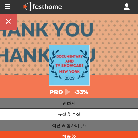
PRO
-33%
영화제
규정 & 수상
섹션 & 참가비 (7)
전송