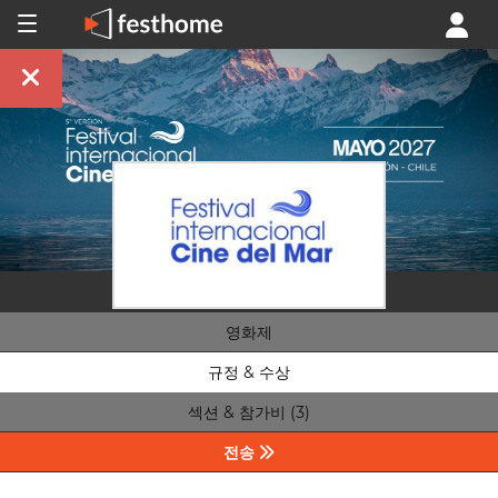
영화제
규정 & 수상
섹션 & 참가비 (3)
전송