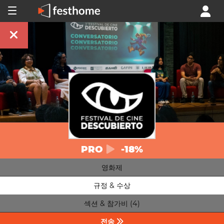
PRO
-18%
영화제
규정 & 수상
섹션 & 참가비 (4)
전송