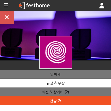
영화제
규정 & 수상
섹션 & 참가비 (2)
전송