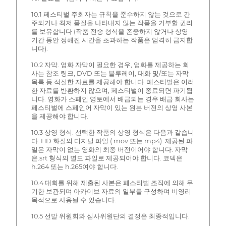
10.1 페스티벌 주최자는 규칙을 준수하지 않는 것으로 간
주되거나 최저 품질을 나타내지 않는 작품을 거부할 권리
를 보유합니다 (작품 전송 형식을 존중하지 않거나 상영
기간 동안 정해진 시간을 초과하는 작품은 엄격히 금지합
니다).
10.2 자막. 영화 자막이 필요한 경우, 영화를 제공하는 회
사는 참조 링크, DVD 또는 블루레이, 대화 및/또는 자막
목록 등 적절한 자료를 제공해야 합니다. 페스티벌은 이러
한 자료를 반환하지 않으며, 페스티벌이 종료되면 파기됩
니다. 영화가 스페인 영토에서 배급되는 경우 배급 회사는
페스티벌에 스페인어 자막이 있는 원본 버전의 상영 사본
을 제공해야 합니다.
10.3 상영 형식. 선택한 작품의 상영 형식은 다음과 같습니
다. HD 화질의 디지털 파일 (.mov 또는.mp4). 제공된 파
일은 자막이 없는 영화의 최종 버전이어야 합니다. 자막
은.srt 형식의 별도 파일로 제공되어야 합니다. 코덱은
h.264 또는 h.265여야 합니다.
10.4 대회를 위해 제출된 사본은 페스티벌 조직에 의해 무
기한 보관되며 아카이브 자료의 일부를 구성하며 비영리
목적으로 사용될 수 있습니다.
10.5 선발 위원회와 심사위원단의 결정은 최종적입니다.