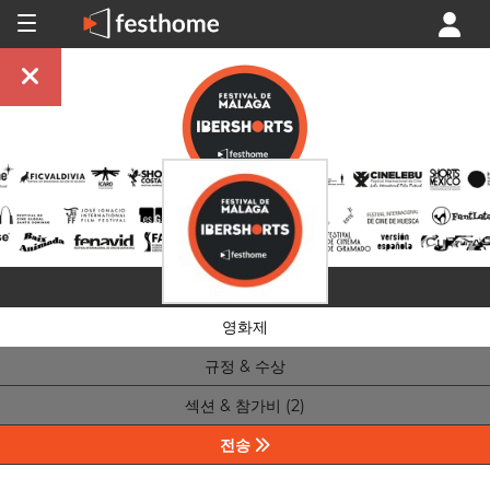
영화제
규정 & 수상
섹션 & 참가비 (2)
전송