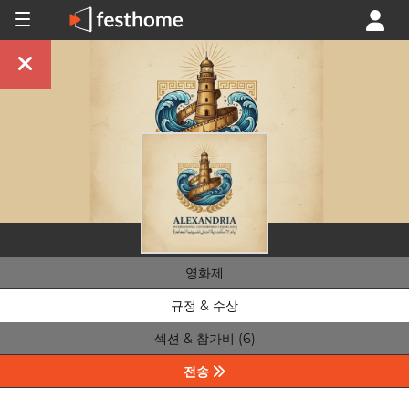
영화제
규정 & 수상
섹션 & 참가비 (6)
전송