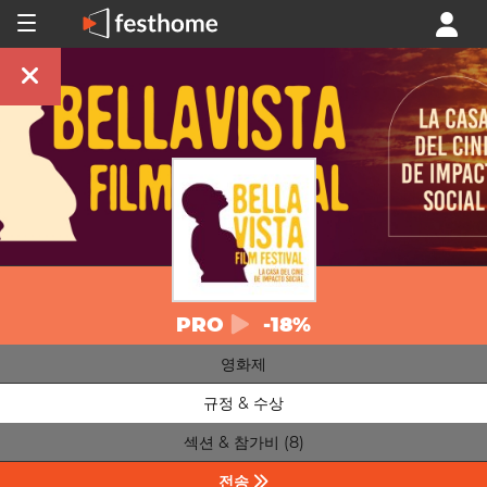
PRO
-18%
영화제
규정 & 수상
섹션 & 참가비 (8)
전송