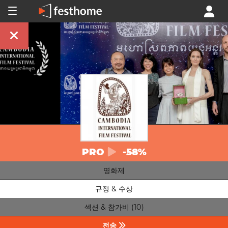
PRO
-58%
영화제
규정 & 수상
섹션 & 참가비 (10)
전송