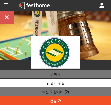
영화제
규정 & 수상
섹션 & 참가비 (2)
전송