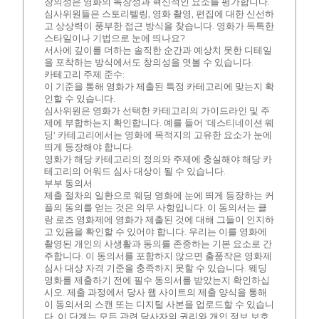
창의성은 영화의 독창성과 혁신적인 요소를 평가합니다.
심사위원들은 스토리텔링, 영화 촬영, 편집에 대한 신선하
고 상상력이 풍부한 접근 방식을 찾습니다. 영화가 독특한
스타일이나 기법으로 눈에 띄나요?
서사에 깊이를 더하는 솔직한 순간과 예상치 못한 디테일
을 포착하는 방식에서도 창의성을 엿볼 수 있습니다.
카테고리 주제 준수:
이 기준을 통해 영화가 제출된 특정 카테고리에 맞는지 확
인할 수 있습니다.
심사위원은 영화가 선택한 카테고리의 가이드라인 및 주
제에 부합하는지 확인합니다. 예를 들어 '데스티네이션 웨
딩' 카테고리에서는 영화에 목적지의 고유한 요소가 눈에
띄게 등장해야 합니다.
영화가 해당 카테고리의 정의와 주제에 충실해야 해당 카
테고리의 어워드 심사 대상이 될 수 있습니다.
부부 동의서
제출 절차의 일환으로 웨딩 영화에 눈에 띄게 등장하는 커
플의 동의를 얻는 것은 의무 사항입니다. 이 동의서는 클
랑 로즈 영화제에 영화가 제출된 것에 대해 그들이 인지하
고 있음을 확인할 수 있어야 합니다. 우리는 이를 영화에
촬영된 개인의 사생활과 동의를 존중하는 기본 요소로 간
주합니다. 이 동의서를 포함하지 않으면 출품작은 영화제
심사 대상 자격 기준을 충족하지 못할 수 있습니다. 웨딩
영화를 제출하기 전에 필수 동의서를 받았는지 확인하십
시오. 제출 과정에서 당사 웹 사이트의 제출 양식을 통해
이 동의서의 스캔 또는 디지털 사본을 업로드할 수 있습니
다. 이 단계는 모든 관련 당사자의 권리와 개인 정보 보호