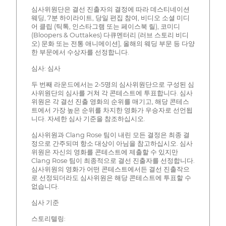
심사위원단은 결선 진출자의 결정에 따라 데스티네이션
웨딩, 7분 하이라이트, 당일 편집 참여, 비디오 소셜 미디
어 클립 (틱톡, 인스타그램 또는 페이스북 릴), 코미디
(Bloopers & Outtakes) 다큐멘터리 (러브 스토리 비디
오) 문화 또는 전통 애니메이션], 올해의 웨딩 부문 등 다양
한 부문에서 수상자를 선정합니다.
심사: 심사
두 번째 라운드에서는 2-5명의 심사위원단으로 구성된 심
사위원단의 심사를 거쳐 각 콘테스트에 투표합니다. 심사
위원은 각 결선 진출 영화의 순위를 매기고, 해당 콘테스
트에서 가장 높은 순위를 차지한 영화가 우승자로 선언됩
니다. 자세한 심사 기준을 참조하십시오.
심사위원과 Clang Rose 팀이 내린 모든 결정은 최종 결
정으로 간주되며 항소 대상이 아님을 참고하십시오. 심사
위원은 자신의 영화를 콘테스트에 제출할 수 있지만
Clang Rose 팀이 최종적으로 결선 진출자를 선정합니다.
심사위원의 영화가 어떤 콘테스트에서든 결선 진출작으
로 선정되더라도 심사위원은 해당 콘테스트에 투표할 수
없습니다.
심사 기준
스토리텔링: