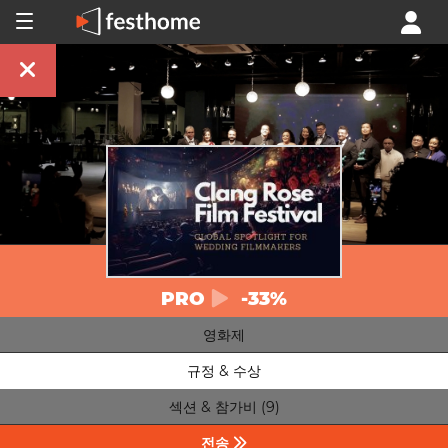
PRO
-33%
영화제
규정 & 수상
섹션 & 참가비 (9)
전송