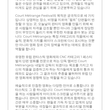
들은 수많은 관객을 매료시키고 있으며, 관객들도 역설적
이게도 같은 관심을 끌기 위해 고군분투하고 있습니다.
Court Métrange Festival의 목적은 궁극적으로 세 가지
입니다. 상영하는 장소, 비명을 지르며 “컬트” 단편들이 번
창할 수 있는 곳, 오늘날의 판타지 영화를 만들기 위해 싸
운 사람들의 자격을 강조할 뿐만 아니라 그들에게 정당한
것이 무엇인지 돌리기 위해 무한한 자원을 쏟아 붓는 곳입
니다. Court Métrange는 특정 카테고리의 작품에서 예
술적, 문화적 가치를 레이더 스크린에 다시 표시하는 것뿐
만 아니라 영화 장르 간의 장벽을 허무는 데에도 중요한
역할을 합니다.
유명한 유럽 판타스틱 영화제와 CNC 카테고리 1 페스티
벌의 단편 영화를 전문으로 하는 단독 멤버인 Court
Métrange는 내일의 감독이 되겠다는 목표를 가지고 자
신의 작품을 검증하고자 하는 작가들에게 일종의 통과 의
례와도 같습니다. 그 결과 타의 추종을 불허하며 유럽 단
편 영화계에 영향력 있는 역할을 하고 있습니다.
예술적으로 민첩한 영화는 다양한 언어로 소통합니다. 판
타스틱도 그 중 하나입니다. Court Métrange는 같은 말
을 하는 사람들에게 마이크와 스크린을 넘겨주기로 결정
했습니다. 판타지 영화 제작자에게 관객과 함께하는 이 순
간은 매우 소중합니다. 팬들로 가득 차 있고 업계의 상당
부분을 지지하는 극장들이 결과적으로 페스티벌 전체를