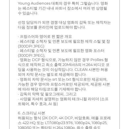
Young Audiences 대회의 경우 특히 그렇습니다. 영화
는 페스티벌 기간 내내 파트너 장소에서 여러 번 상영될
수 있습니다.
선정 담당자가 되면 경쟁 대상 영화의 감독 또는 제작자는
다음 정보를 온라인에 업로드해야 합니다.
∙ 프랑스어와 영어로 된 짧은 개요
∙ 페스티벌 소책자 및 언론 보도에 필요한 제작 스틸 몇 장
(300DPI JPEG)
∙ 페스티벌 소책자 및 언론 보도에 필요한 영화 포스터
(300DPI JPEG),
∙ 영화는 DCP 형식으로, 가능하지 않은 경우 ProRes 형
식으로 제작하고 최소 출력 20Mbit/s의 H.264 비디오 코
딩을 사용하는 것이 이상적입니다. CLEAN 사본만 허용
되며 자막 문서는 별도로 제공해야 합니다.
∙ 영화의 자막 문서는.srt 또는.txt 형식으로만 제공되며,
가능한 경우 영어와 프랑스어로만 제공되며, 제공된 사본
에 따라 해당 타임코드를 기재해야 합니다.
∙ 감독의 약력 및 필모그래피, 그리고
∙ 사양을 자세히 설명하는 영화의 테크니컬 라이더 (소프
트웨어, 특수 효과, AI 등)
6. 스크리닝 사본
허용되는 형식 (2K DCP, 4K DCP, 비암호화, 애플 프로레
스 422 HQ 또는 LT/1080p23.976, 1080p24, 1080p25,
1080i50 또는 퀵타임 H.264 1080p, 최소 출력 속도