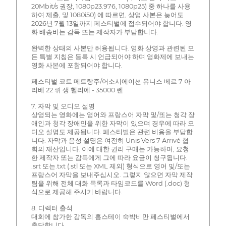
20Mbit/s 권장, 1080p23.976, 1080p25) 중 하나를 사용
하여 제출, 및 1080i50) 에 따르면, 상영 사본은 늦어도
2026년 7월 13일까지 페스티벌에 접수되어야 합니다. 영
화 배송비는 감독 또는 제작자가 부담합니다.
완벽한 상태의 사본만 허용됩니다. 영화 상영과 관련된 모
든 특별 지침은 등록 시 언급되어야 하며 영화제에 보내는
영화 사본에 포함되어야 합니다.
페스티벌 코트 메트랑주/어소시에이션 유니스 베르 7 아
리베 22 뤼 생 헬리에 - 35000 렌
7. 자막 및 오디오 설명
상영되는 영화에는 영어와 프랑스어 자막 및/또는 청각 장
애인과 청각 장애인을 위한 자막이 있으며 경우에 따라 오
디오 설명도 제공됩니다. 페스티벌은 관련 비용을 부담합
니다. 자막과 음성 설명은 여전히 Unis Vers 7 Arrivé 협
회의 재산입니다. 이에 대한 권리 구매는 가능하며, 요청
한 제작자 또는 감독에게 그에 따라 요금이 청구됩니다.
.srt 또는.txt (.stl 또는 XML 제외) 형식으로 영어 및/또는
프랑스어 자막을 보내주십시오. 그렇지 않으면 자막 제작
팀을 위해 전체 대화 목록과 타임코드를 Word (.doc) 형
식으로 제공해 주시기 바랍니다.
8. 디렉터 출석
대회에 참가한 감독의 홈스테이 숙박비만 페스티벌에서
충당합니다.