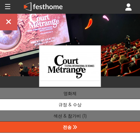
영화제
규정 & 수상
섹션 & 참가비 (1)
전송