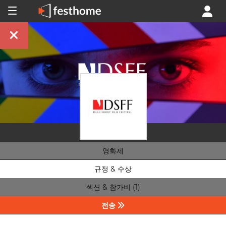
영화제
규정 & 수상
섹션 & 참가비 (1)
전송