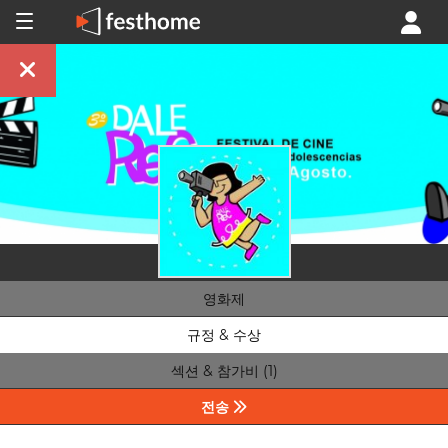
영화제
규정 & 수상
섹션 & 참가비 (1)
전송