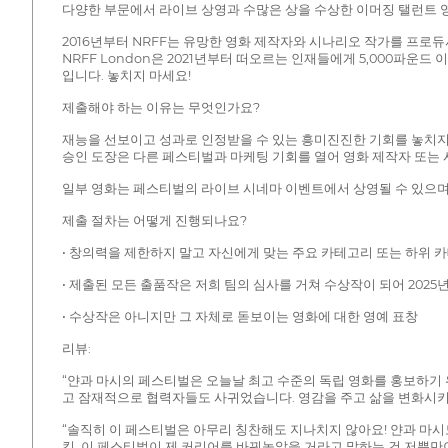
다양한 부문에서 라이브 상영과 수많은 상을 수상한 이머징 탤런트 
2016년부터 NRFF는 유망한 영화 제작자와 시나리오 작가를 프로
NRFF London은 2021년부터 떠오르는 인재들에게 5,000파
입니다. 놓치지 마세요!
제출해야 하는 이유는 무엇인가요?
재능을 선보이고 성과로 인정받을 수 있는 흥미진진한 기회를 놓치지 
승인 도장은 다른 페스티벌과 마케팅 기회를 열어 영화 제작자 또는 
일부 영화는 페스티벌의 라이브 시네마 이벤트에서 상영될 수 있으며,
제출 절차는 어떻게 진행되나요?
• 창의력을 제한하지 말고 자신에게 맞는 주요 카테고리 또는 하위 
• 제출된 모든 출품작은 저희 팀의 심사를 거쳐 수상작이 되어 202
• 수상작은 아니지만 그 자체로 돋보이는 영화에 대한 영예 표창
리뷰:
“얀과 마시의 페스티벌은 오늘날 최고 수준의 독립 영화를 홍보하기 
고 잠재적으로 협력자들도 사귀었습니다. 영감을 주고 삶을 변화시키는
“솔직히 이 페스티벌은 아무리 칭찬해도 지나치지 않아요! 얀과 마시
킹. 이 페스티벌이 제 커리어를 바꿔놓았을 거라고 말하는 건 저뿐만이