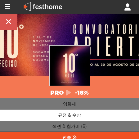
PRO
-18%
영화제
규정 & 수상
섹션 & 참가비 (8)
전송