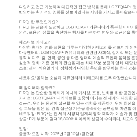
다양하고 접근 가능하며 대표적인 접근 방식을 통해 LGBTQIAP+
반영하는 획기적인 영화를 선보이겠다는 사명을 가지고 돌아왔습니다.
FIRQ+란 무엇인가요?
FIRQ+는 관습에 도전하고 LGBTQIAP+ 커뮤니티의 풍부한 이야
의성, 포용성, 성찰을 촉진하는 행사를 마련하여 범위와 접근성을 확
페스티벌 카테고리
다양한 형태의 영화 표현을 다루는 다양한 카테고리를 선보이게 되어
다큐멘터리: LGBTQIAP+ 커뮤니티와 관련된 사회적, 정치적 또는
뮤직 비디오: 춤, 연극, 공연 등 다른 형태의 예술적 표현과 음악을 
실험적 영화: 기존 영화의 관습을 깨는 최대 15분 분량의 영화. 대
소설: 젠더, 섹슈얼리티, 정체성의 다양한 측면을 탐구하는 최대 25
새로워요! 올해는 소설과 다큐멘터리 카테고리를 모두 확장했습니다. 
왜 참여해야 할까요?
FIRQ+는 단순한 영화제가 아니라 가시성, 포용, 변화를 위한 공간
가시성: LGBTQIAP+ 내러티브를 소중히 여기는 전 세계의 다양한
접근성: 우리는 완전히 접근할 수 있는 경험을 제공하기 위해 최선을
성 교육을 받은 팀, 건축 접근성 기준을 충족하는 공연장도 마련할 
네트워킹: FIRQ+는 전 세계 시청각 업계의 영화 제작자, 예술가 및
상금: 11개 부문에 걸쳐 18,800러피아짜리 상금이 수여되며, 최고의
일정:
출품작 모집 시작: 2025년 2월 10일 (월요일)