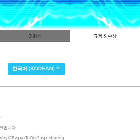
영화제
규정 & 수상
한국어 (KOREAN)
ML
!
링크입니다.
olVVhyK1EwpaxTeOcs?usp=sharing