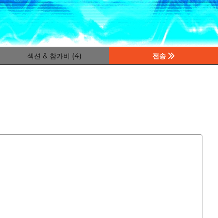
섹션 & 참가비 (4)
전송