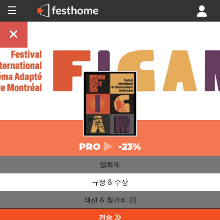
PRO
-23%
영화제
규정 & 수상
섹션 & 참가비 (1)
전송