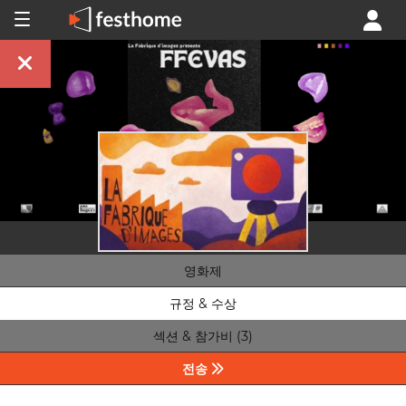
영화제
규정 & 수상
섹션 & 참가비 (3)
전송