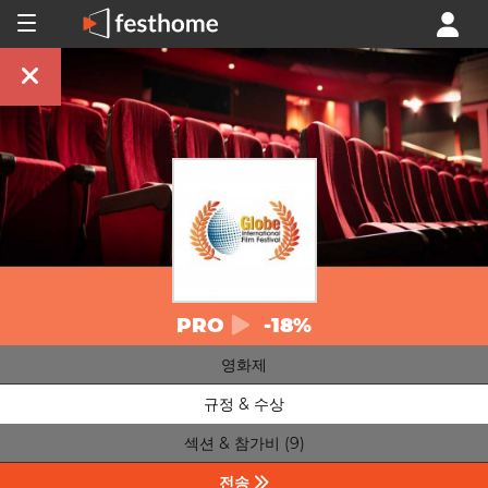
PRO
-18%
영화제
규정 & 수상
섹션 & 참가비 (9)
전송