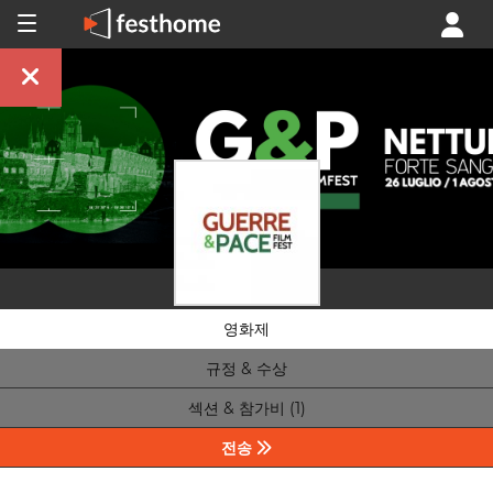
영화제
규정 & 수상
섹션 & 참가비 (1)
전송