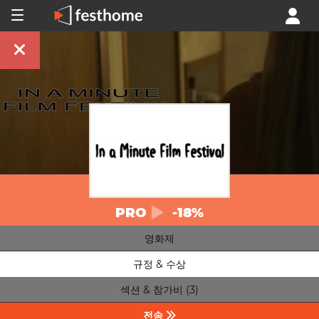
PRO
-18%
영화제
규정 & 수상
섹션 & 참가비 (3)
전송