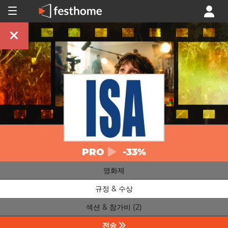
PRO
-33%
영화제
규정 & 수상
섹션 & 참가비 (2)
전송