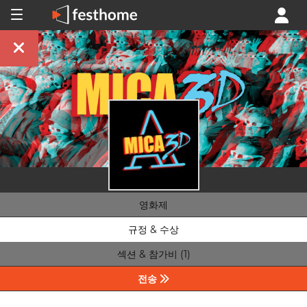
영화제
규정 & 수상
섹션 & 참가비 (1)
전송