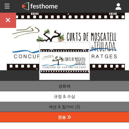
영화제
규정 & 수상
섹션 & 참가비 (5)
전송