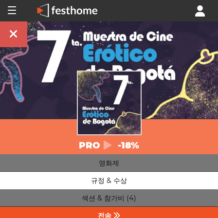
PRO
-18%
영화제
규정 & 수상
섹션 & 참가비 (4)
전송