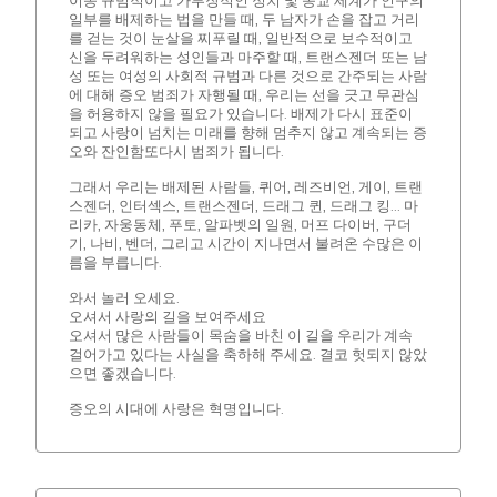
이종 규범적이고 가부장적인 정치 및 종교 세계가 인구의
일부를 배제하는 법을 만들 때, 두 남자가 손을 잡고 거리
를 걷는 것이 눈살을 찌푸릴 때, 일반적으로 보수적이고
신을 두려워하는 성인들과 마주할 때, 트랜스젠더 또는 남
성 또는 여성의 사회적 규범과 다른 것으로 간주되는 사람
에 대해 증오 범죄가 자행될 때, 우리는 선을 긋고 무관심
을 허용하지 않을 필요가 있습니다. 배제가 다시 표준이
되고 사랑이 넘치는 미래를 향해 멈추지 않고 계속되는 증
오와 잔인함또다시 범죄가 됩니다.
그래서 우리는 배제된 사람들, 퀴어, 레즈비언, 게이, 트랜
스젠더, 인터섹스, 트랜스젠더, 드래그 퀸, 드래그 킹... 마
리카, 자웅동체, 푸토, 알파벳의 일원, 머프 다이버, 구더
기, 나비, 벤더, 그리고 시간이 지나면서 불려온 수많은 이
름을 부릅니다.
와서 놀러 오세요.
오셔서 사랑의 길을 보여주세요
오셔서 많은 사람들이 목숨을 바친 이 길을 우리가 계속
걸어가고 있다는 사실을 축하해 주세요. 결코 헛되지 않았
으면 좋겠습니다.
증오의 시대에 사랑은 혁명입니다.