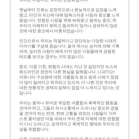
옛날부터 인류는 표면적으로나 본능적으로 감정을 느껴
왔고, 타인과 자신에 대해 탐욕스러운 사랑과 증오를 느껴
왔습니다. 전쟁은 사랑을 위해 싸워왔고 범죄는 증오, 즉
우리가 이해하지 못하고 동의하지 않거나 공유하지 않은
것에 대한 증오에서 비롯되었습니다.
인간으로서 우리는 적절하다고 판단되는 다양한 시대의
이야기를 구성해 왔습니다. 결국 역사는 승자에 의해 기록
되며, 승리한 사람이 배에 타지 않은 사람들에게 공평한
태도를 보이는 경우는 거의 없습니다.
증오, 이중 기준, 편협의 시대는 지난 것 같았지만 뉴스와
헤드라인은 완전히 다른 현실을 말해줍니다. LGBTIQ+
커뮤니티 구성원에 대한 괴롭힘과 증오 범죄 사례가 점점
더 많이 알려지고 목격되고 있으며, 더 나쁜 것은 우리에
대한 전통적인 권력의 압력이 점점 더 느껴지고 있다는 것
입니다.
우리는 풍자나 유머로 위장한 괴롭힘과 폭력적인 행동을
견뎌야 하고, 그들의 의사소통에서 드러나는 증오와 경멸
을 견뎌야 하는 반면, 한때 고통을 겪었던 사람들이 가까
스로 쫓아냈던 어둠 속에서 우리 존재 자체에 대한 편협함
이 다시 드러나고, 공격적이고 폭력적인 형태로 우리의 안
녕을 위협합니다.