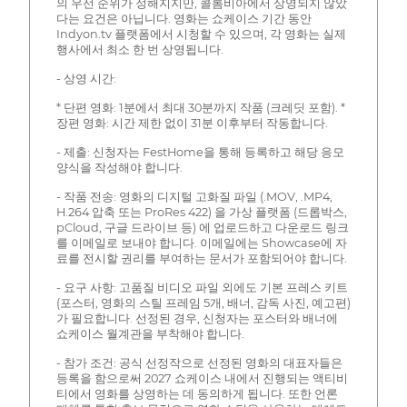
의 우선 순위가 정해지지만, 콜롬비아에서 상영되지 않았
다는 요건은 아닙니다. 영화는 쇼케이스 기간 동안
Indyon.tv 플랫폼에서 시청할 수 있으며, 각 영화는 실제
행사에서 최소 한 번 상영됩니다.
- 상영 시간:
* 단편 영화: 1분에서 최대 30분까지 작품 (크레딧 포함). *
장편 영화: 시간 제한 없이 31분 이후부터 작동합니다.
- 제출: 신청자는 FestHome을 통해 등록하고 해당 응모
양식을 작성해야 합니다.
- 작품 전송: 영화의 디지털 고화질 파일 (.MOV, .MP4,
H.264 압축 또는 ProRes 422) 을 가상 플랫폼 (드롭박스,
pCloud, 구글 드라이브 등) 에 업로드하고 다운로드 링크
를 이메일로 보내야 합니다. 이메일에는 Showcase에 자
료를 전시할 권리를 부여하는 문서가 포함되어야 합니다.
- 요구 사항: 고품질 비디오 파일 외에도 기본 프레스 키트
(포스터, 영화의 스틸 프레임 5개, 배너, 감독 사진, 예고편)
가 필요합니다. 선정된 경우, 신청자는 포스터와 배너에
쇼케이스 월계관을 부착해야 합니다.
- 참가 조건: 공식 선정작으로 선정된 영화의 대표자들은
등록을 함으로써 2027 쇼케이스 내에서 진행되는 액티비
티에서 영화를 상영하는 데 동의하게 됩니다. 또한 언론