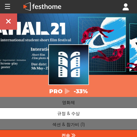
PRO
-33%
영화제
규정 & 수상
섹션 & 참가비 (1)
전송