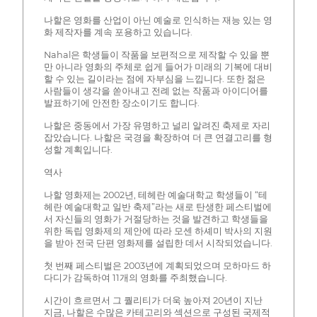
나할은 영화를 산업이 아닌 예술로 인식하는 재능 있는 영
화 제작자를 계속 포용하고 있습니다.
Nahal은 학생들이 작품을 보편적으로 제작할 수 있을 뿐
만 아니라 영화의 주체로 쉽게 들어가 미래의 기복에 대비
할 수 있는 길이라는 점에 자부심을 느낍니다. 또한 젊은
사람들이 생각을 쏟아내고 전례 없는 작품과 아이디어를
발표하기에 안전한 장소이기도 합니다.
나할은 중동에서 가장 유명하고 널리 알려진 축제로 자리
잡았습니다. 나할은 국경을 확장하여 더 큰 연결고리를 형
성할 계획입니다.
역사
나할 영화제는 2002년, 테헤란 예술대학교 학생들이 “테
헤란 예술대학교 일반 축제”라는 새로 탄생한 페스티벌에
서 자신들의 영화가 거절당하는 것을 발견하고 학생들을
위한 독립 영화제의 제안에 따라 모센 하셰미 박사의 지원
을 받아 전국 단편 영화제를 설립한 데서 시작되었습니다.
첫 번째 페스티벌은 2003년에 계획되었으며 모하마드 하
다디가 감독하여 11개의 영화를 주최했습니다.
시간이 흐르면서 그 퀄리티가 더욱 높아져 20년이 지난
지금, 나할은 수많은 카테고리와 섹션으로 구성된 국제적