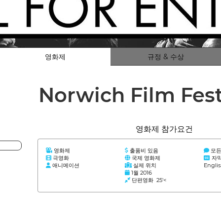
영화제
규정 & 수상
Norwich Film Fest
영화제 참가요건
영화제
출품비 있음
모든
극영화
국제 영화제
자
애니메이션
실제 위치
Engli
1월 2016
단편영화 25'<