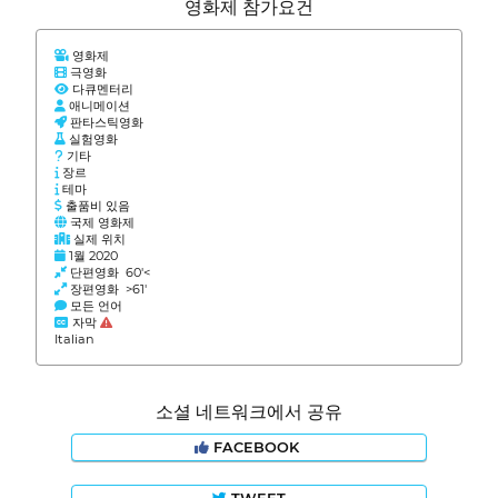
영화제 참가요건
영화제
극영화
다큐멘터리
애니메이션
판타스틱영화
실험영화
기타
장르
테마
출품비 있음
국제 영화제
실제 위치
1월 2020
단편영화 60'<
장편영화 >61'
모든 언어
자막
Italian
소셜 네트워크에서 공유
FACEBOOK