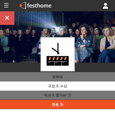
영화제
규정 & 수상
섹션 & 참가비 (1)
전송