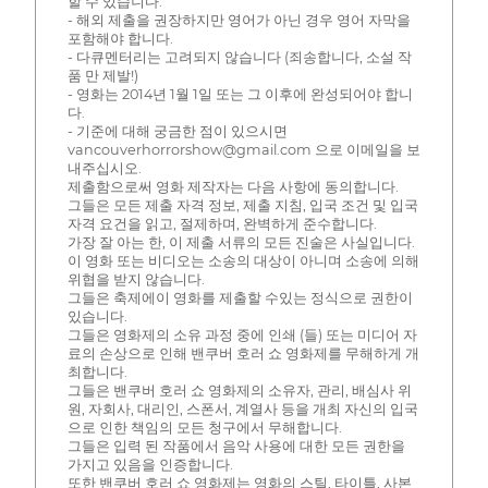
할 수 있습니다.
- 해외 제출을 권장하지만 영어가 아닌 경우 영어 자막을
포함해야 합니다.
- 다큐멘터리는 고려되지 않습니다 (죄송합니다, 소설 작
품 만 제발!)
- 영화는 2014년 1월 1일 또는 그 이후에 완성되어야 합니
다.
- 기준에 대해 궁금한 점이 있으시면
vancouverhorrorshow@gmail.com 으로 이메일을 보
내주십시오.
제출함으로써 영화 제작자는 다음 사항에 동의합니다.
그들은 모든 제출 자격 정보, 제출 지침, 입국 조건 및 입국
자격 요건을 읽고, 절제하며, 완벽하게 준수합니다.
가장 잘 아는 한, 이 제출 서류의 모든 진술은 사실입니다.
이 영화 또는 비디오는 소송의 대상이 아니며 소송에 의해
위협을 받지 않습니다.
그들은 축제에이 영화를 제출할 수있는 정식으로 권한이
있습니다.
그들은 영화제의 소유 과정 중에 인쇄 (들) 또는 미디어 자
료의 손상으로 인해 밴쿠버 호러 쇼 영화제를 무해하게 개
최합니다.
그들은 밴쿠버 호러 쇼 영화제의 소유자, 관리, 배심사 위
원, 자회사, 대리인, 스폰서, 계열사 등을 개최 자신의 입국
으로 인한 책임의 모든 청구에서 무해합니다.
그들은 입력 된 작품에서 음악 사용에 대한 모든 권한을
가지고 있음을 인증합니다.
또한 밴쿠버 호러 쇼 영화제는 영화의 스틸, 타이틀, 사본