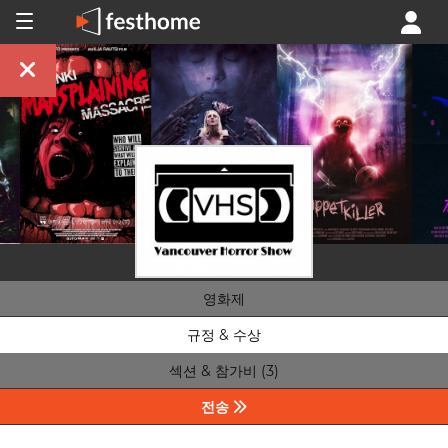
영화제
규정 & 수상
섹션 & 참가비 (3)
전송