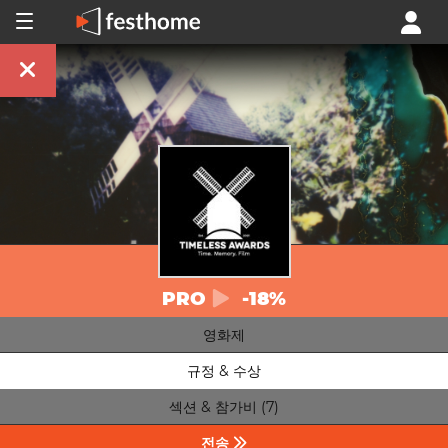
PRO
-18%
영화제
규정 & 수상
섹션 & 참가비 (7)
전송