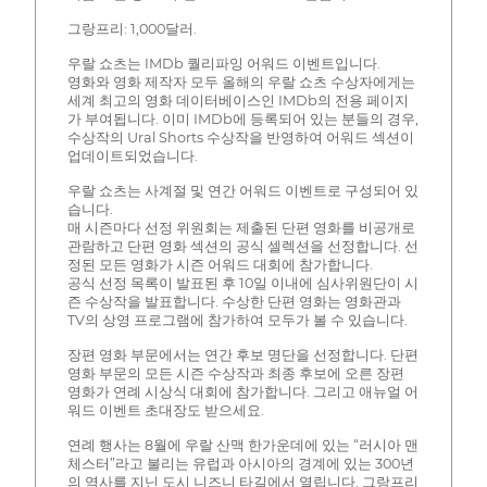
그랑프리: 1,000달러.
우랄 쇼츠는 IMDb 퀄리파잉 어워드 이벤트입니다.
영화와 영화 제작자 모두 올해의 우랄 쇼츠 수상자에게는
세계 최고의 영화 데이터베이스인 IMDb의 전용 페이지
가 부여됩니다. 이미 IMDb에 등록되어 있는 분들의 경우,
수상작의 Ural Shorts 수상작을 반영하여 어워드 섹션이
업데이트되었습니다.
우랄 쇼츠는 사계절 및 연간 어워드 이벤트로 구성되어 있
습니다.
매 시즌마다 선정 위원회는 제출된 단편 영화를 비공개로
관람하고 단편 영화 섹션의 공식 셀렉션을 선정합니다. 선
정된 모든 영화가 시즌 어워드 대회에 참가합니다.
공식 선정 목록이 발표된 후 10일 이내에 심사위원단이 시
즌 수상작을 발표합니다. 수상한 단편 영화는 영화관과
TV의 상영 프로그램에 참가하여 모두가 볼 수 있습니다.
장편 영화 부문에서는 연간 후보 명단을 선정합니다. 단편
영화 부문의 모든 시즌 수상작과 최종 후보에 오른 장편
영화가 연례 시상식 대회에 참가합니다. 그리고 애뉴얼 어
워드 이벤트 초대장도 받으세요.
연례 행사는 8월에 우랄 산맥 한가운데에 있는 “러시아 맨
체스터”라고 불리는 유럽과 아시아의 경계에 있는 300년
의 역사를 지닌 도시 니즈니 타길에서 열립니다. 그랑프리