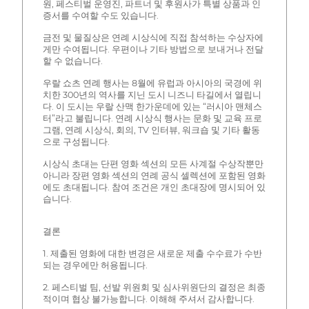
원, 페스티벌 운영진, 파트너 및 후원사가 특별 상품과 인
증서를 수여할 수도 있습니다.
금전 및 물질상은 연례 시상식에 직접 참석하는 수상자에
게만 수여됩니다. 우편이나 기타 방법으로 보내거나 전달
할 수 없습니다.
우랄 쇼츠 연례 행사는 8월에 유럽과 아시아의 국경에 위
치한 300년의 역사를 지닌 도시 니즈니 타길에서 열립니
다. 이 도시는 우랄 산맥 한가운데에 있는 “러시아 맨체스
터”라고 불립니다. 연례 시상식 행사는 문화 및 교육 프로
그램, 연례 시상식, 회의, TV 인터뷰, 워크숍 및 기타 활동
으로 구성됩니다.
시상식 초대는 단편 영화 섹션의 모든 사계절 수상작뿐만
아니라 장편 영화 섹션의 연례 공식 셀렉션에 포함된 영화
에도 초대됩니다. 참여 조건은 개인 초대장에 명시되어 있
습니다.
결론
1. 제출된 영화에 대한 변경은 새로운 제출 수수료가 수반
되는 경우에만 허용됩니다.
2. 페스티벌 팀, 선발 위원회 및 심사위원단의 결정은 최종
적이며 협상 불가능합니다. 이해해 주셔서 감사합니다.