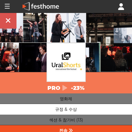
PRO
-23%
영화제
규정 & 수상
섹션 & 참가비 (13)
전송