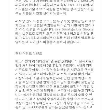
부터 10일 이내에 인터넷을 통해 전송하여 Ural Shorts에
제공해야 합니다. 표시할 사본의 형식: DCP, HD 파일. 페
스티벌은 기술적 요구 사항을 준수하는 경우 신청서에 첨
부된 사본을 시연할 권리가 있습니다.
4. 해당 연도의 경쟁 프로그램 수상작 및 영화는 영화 제작
자 또는 그의 권한을 위임받은 대리인의 서면 허가 없이 3
회 이상 상영될 수 없습니다. Ural Shorts는 Ural Shorts
라는 브랜드로 조직된 모든 상영작에서 영화를 상영할 권
리가 있습니다. 페스티벌은 대회를 위해 선정된 영화를 상
영하는 데 라이선스 비용을 지불하지 않습니다.
연간 어워드 이벤트
페스티벌의 각 에디션은 1년 동안 진행됩니다. 올해 6월 1
일에 개막하여 다음 해 5월 31일에 종료되며, 4개의 경쟁
시즌으로 구성됩니다. 장편 영화 섹션은 시즌으로 구분되
지 않습니다. 페스티벌 에디션의 전체 결과와 함께 연례
시상식에서 그 결과가 발표됩니다. 단편 영화 섹션의 각
시즌 수상작과 장편 영화 섹션의 공식 셀렉션에 포함된 영
화는 페스티벌의 연례 경쟁 프로그램에 포함되며 메인 및
기술 및 공연 부문에 해당하는 부문에서 상을 놓고 경쟁합
니다. 심사위원단의 결정에 따라 특별 후보에 오를 수 있
습니다. 연례 시상식의 수상자에게는 우랄 쇼츠 트로피와
수상자 증서가 수여됩니다. 그랑프리 우승자는 트로피, 인
증서 및 100,000루블에 달하는 상금을 받습니다. 심사위