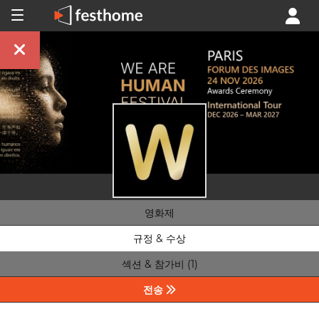
영화제
규정 & 수상
섹션 & 참가비 (1)
전송