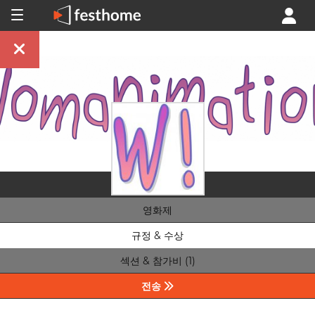
영화제
규정 & 수상
섹션 & 참가비 (1)
전송