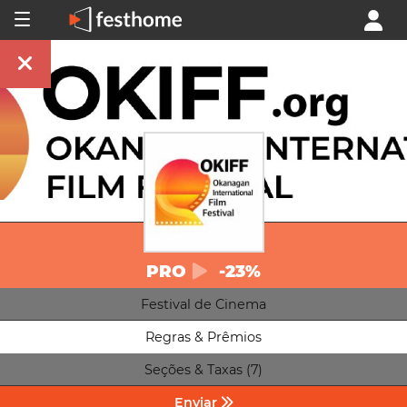
PRO
-23%
Festival de Cinema
Regras & Prêmios
Seções & Taxas (7)
Enviar