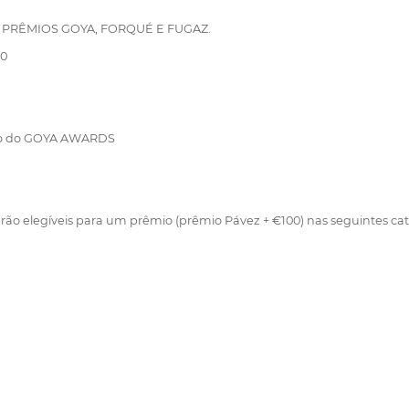
os PRÊMIOS GOYA, FORQUÉ E FUGAZ.
00
ão do GOYA AWARDS
erão elegíveis para um prêmio (prêmio Pávez + €100) nas seguintes categ