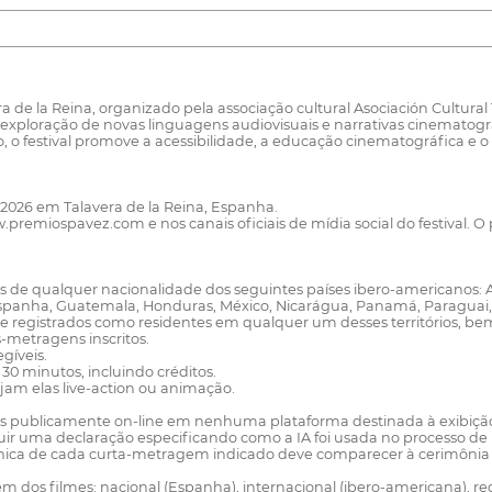
de la Reina, organizado pela associação cultural Asociación Cultural T
 exploração de novas linguagens audiovisuais e narrativas cinematogr
o, o festival promove a acessibilidade, a educação cinematográfica e
e 2026 em Talavera de la Reina, Espanha.
w.premiospavez.com e nos canais oficiais de mídia social do festiv
s de qualquer nacionalidade dos seguintes países ibero-americanos: And
spanha, Guatemala, Honduras, México, Nicarágua, Panamá, Paraguai, P
e registrados como residentes em qualquer um desses territórios, be
-metragens inscritos.
gíveis.
0 minutos, incluindo créditos.
ejam elas live-action ou animação.
s publicamente on-line em nenhuma plataforma destinada à exibição 
ncluir uma declaração especificando como a IA foi usada no processo d
écnica de cada curta-metragem indicado deve comparecer à cerimônia
 dos filmes: nacional (Espanha), internacional (ibero-americana), regio