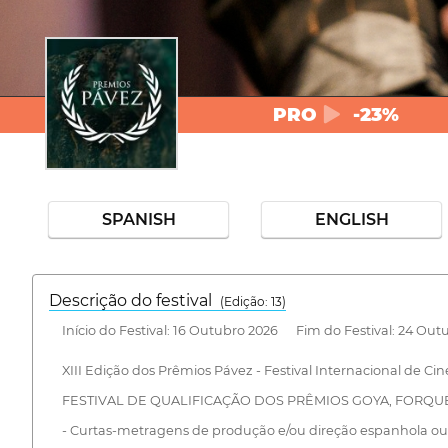
PRO
-23%
SPANISH
ENGLISH
Descrição do festival
(Edição: 13)
Início do Festival: 16 Outubro 2026 Fim do Festival: 24 Out
XIII Edição dos Prêmios Pávez - Festival Internacional de Ci
FESTIVAL DE QUALIFICAÇÃO DOS PRÊMIOS GOYA, FORQUÉ
- Curtas-metragens de produção e/ou direção espanhola ou