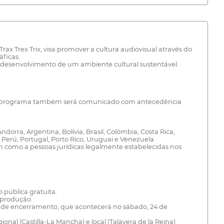
rax Trex Trix, visa promover a cultura audiovisual através do
áficas.
 o desenvolvimento de um ambiente cultural sustentável.
al. O programa também será comunicado com antecedência
orra, Argentina, Bolívia, Brasil, Colômbia, Costa Rica,
erú, Portugal, Porto Rico, Uruguai e Venezuela.
m como a pessoas jurídicas legalmente estabelecidas nos
pública gratuita.
e produção.
 de encerramento, que acontecerá no sábado, 24 de
nal (Castilla-La Mancha) e local (Talavera de la Reina).