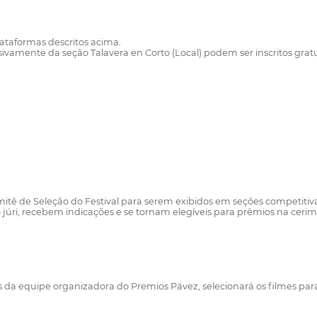
lataformas descritos acima.
vamente da seção Talavera en Corto (Local) podem ser inscritos gratui
mitê de Seleção do Festival para serem exibidos em seções competitiv
o júri, recebem indicações e se tornam elegíveis para prêmios na cer
 equipe organizadora do Premios Pávez, selecionará os filmes para