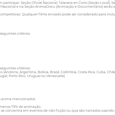
 participar: Seção Oficial Nacional, Talavera en Corto (Seção Local),
Nacional e na Seção AnimaDocu (Animação e Documentário) serão selec
 competitivas. Qualquer filme enviado pode ser considerado para inclus
guintes critérios:
guintes critérios:
o (Andorra, Argentina, Bolívia, Brasil, Colômbia, Costa Rica, Cuba, Ch
gal, Porto Rico, Uruguai ou Venezuela)
es acima mencionados
o menos 75% de animação.
se concentra em eventos de não ficção ou que são narrados usando a