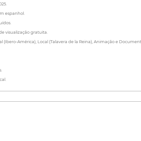
025.
em espanhol.
uídos.
 visualização gratuita.
onal (Ibero-América), Local (Talavera de la Reina), Animação e Document
s.
cal.