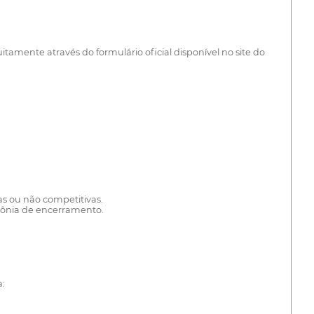
tamente através do formulário oficial disponível no site do
as ou não competitivas.
imônia de encerramento.
: