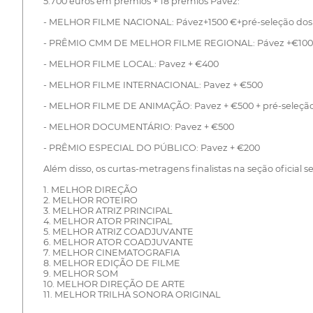
5.700 euros em prêmios + 18 prêmios Pávez:
- MELHOR FILME NACIONAL: Pávez+1500 €+pré-seleção d
- PRÊMIO CMM DE MELHOR FILME REGIONAL: Pávez +€10
- MELHOR FILME LOCAL: Pavez + €400
- MELHOR FILME INTERNACIONAL: Pavez + €500
- MELHOR FILME DE ANIMAÇÃO: Pavez + €500 + pré-seleç
- MELHOR DOCUMENTÁRIO: Pavez + €500
- PRÊMIO ESPECIAL DO PÚBLICO: Pavez + €200
Além disso, os curtas-metragens finalistas na seção oficial s
1. MELHOR DIREÇÃO
2. MELHOR ROTEIRO
3. MELHOR ATRIZ PRINCIPAL
4. MELHOR ATOR PRINCIPAL
5. MELHOR ATRIZ COADJUVANTE
6. MELHOR ATOR COADJUVANTE
7. MELHOR CINEMATOGRAFIA
8. MELHOR EDIÇÃO DE FILME
9. MELHOR SOM
10. MELHOR DIREÇÃO DE ARTE
11. MELHOR TRILHA SONORA ORIGINAL