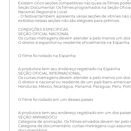
Existem cinco seções competitivas nas quais os filmes podem
Seção Documental. Os filmes programados na Seção Oficial 
Nacional, Regional e Local.
- O festival também apresenta várias seções de vitrines não
exibidos nessas seções não são elegíveis para prêmios.
CONDIÇÕES ESPECÍFICAS
SEÇÃO OFICIAL NACIONAL
Os curtas-metragens devem atender a pelo menos um dos se
O diretor é espanhol ou residente oficialmente na Espanha
O filme foi rodado na Espanha
A produtora tem seu endereço registrado na Espanha
SEÇÃO OFICIAL INTERNACIONAL
Os curtas-metragens devem atender a pelo menos um dos se
O diretor é nacional ou residente de um país ibero-american
Honduras, México, Nicarágua, Panamá, Paraguai, Perú, Portu
O filme foi rodado em um desses países
A produtora tem seu endereço registrado em um dos país
SEÇÃO ANIMADOCU
Categoria de animação: Os filmes enviados devem ter pel
Categoria de documentário: curtas-metragens cujo assunto 
documentários.