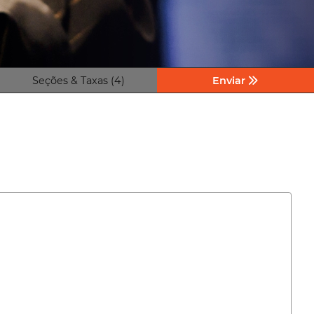
Seções & Taxas (4)
Enviar