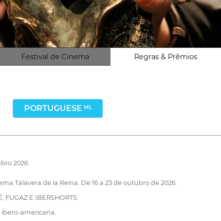
Festival de Cinema
Regras & Prêmios
PORTUGUESE
ML
ubro 2026
nema Talavera de la Reina. De 16 a 23 de outubro de 2026.
, FUGAZ E IBERSHORTS.
 ibero-americana.