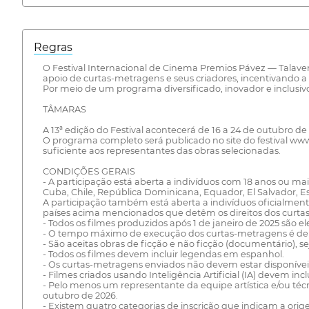
Regras
O Festival Internacional de Cinema Premios Pávez — Talavera 
apoio de curtas-metragens e seus criadores, incentivando a
Por meio de um programa diversificado, inovador e inclusiv
TÂMARAS
A 13ª edição do Festival acontecerá de 16 a 24 de outubro d
O programa completo será publicado no site do festival ww
suficiente aos representantes das obras selecionadas.
CONDIÇÕES GERAIS
- A participação está aberta a indivíduos com 18 anos ou mai
Cuba, Chile, República Dominicana, Equador, El Salvador, E
A participação também está aberta a indivíduos oficialment
países acima mencionados que detêm os direitos dos curtas
- Todos os filmes produzidos após 1 de janeiro de 2025 são ele
- O tempo máximo de execução dos curtas-metragens é de 3
- São aceitas obras de ficção e não ficção (documentário), s
- Todos os filmes devem incluir legendas em espanhol.
- Os curtas-metragens enviados não devem estar disponívei
- Filmes criados usando Inteligência Artificial (IA) devem i
- Pelo menos um representante da equipe artística e/ou t
outubro de 2026.
- Existem quatro categorias de inscrição que indicam a origem