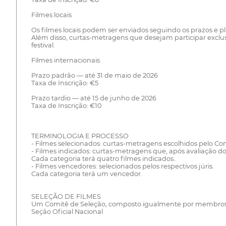
Filmes locais
Os filmes locais podem ser enviados seguindo os prazos e p
Além disso, curtas-metragens que desejam participar exclusi
festival.
Filmes internacionais
Prazo padrão — até 31 de maio de 2026
Taxa de Inscrição: €5
Prazo tardio — até 15 de junho de 2026
Taxa de Inscrição: €10
TERMINOLOGIA E PROCESSO
- Filmes selecionados: curtas-metragens escolhidos pelo Co
- Filmes indicados: curtas-metragens que, após avaliação d
Cada categoria terá quatro filmes indicados..
- Filmes vencedores: selecionados pelos respectivos júris.
Cada categoria terá um vencedor.
SELEÇÃO DE FILMES
Um Comitê de Seleção, composto igualmente por membros da
Seção Oficial Nacional