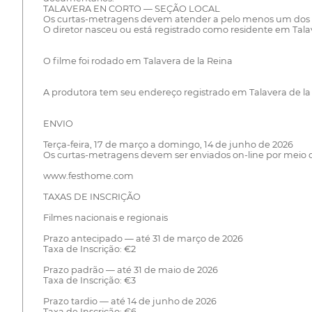
TALAVERA EN CORTO — SEÇÃO LOCAL
Os curtas-metragens devem atender a pelo menos um dos se
O diretor nasceu ou está registrado como residente em Tala
O filme foi rodado em Talavera de la Reina
A produtora tem seu endereço registrado em Talavera de la
ENVIO
Terça-feira, 17 de março a domingo, 14 de junho de 2026
Os curtas-metragens devem ser enviados on-line por meio 
www.festhome.com
TAXAS DE INSCRIÇÃO
Filmes nacionais e regionais
Prazo antecipado — até 31 de março de 2026
Taxa de Inscrição: €2
Prazo padrão — até 31 de maio de 2026
Taxa de Inscrição: €3
Prazo tardio — até 14 de junho de 2026
Taxa de Inscrição: €6