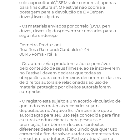
soli scopi culturali”/“SEM valor comercial, apenas
para fins culturais”. O Festival não cobrirá a
postagem para a devolução de DVDs/pen
drives/discos rígidos.
- Os materiais enviados por correio (DVD, pen
drives, discos rígidos) devem ser enviados para o
seguinte endereço:
Demetra Produzioni
Rua Rosa Raimondi Garibaldi nº 44
00145 Roma - Itália
- Os autores e/ou produtores são responsáveis
pelo conteúdo de seus filmes e, ao se inscreverem
no Festival, devem declarar que todas as
obrigações para com terceiros decorrentes das leis
de direitos autorais e relacionadas ao uso de
material protegido por direitos autorais foram
cumpridas.
- O registro está sujeito a um acordo vinculativo de
que todos os materiais recebidos sejam
depositados no Arquivo SiciliAmbiente e que a
autorização para seu uso seja concedida para fins
culturais e educacionais, para pesquisa e
promoção, também em locais e contextos
diferentes deste Festival, excluindo qualquer uso
comercial a fim de salvaguardar os interesses dos
cineastas e produtores. O Festival atuará como