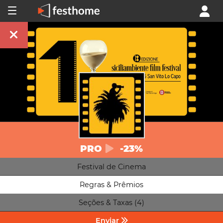
PRO
-23%
Festival de Cinema
Regras & Prêmios
Seções & Taxas (4)
Enviar