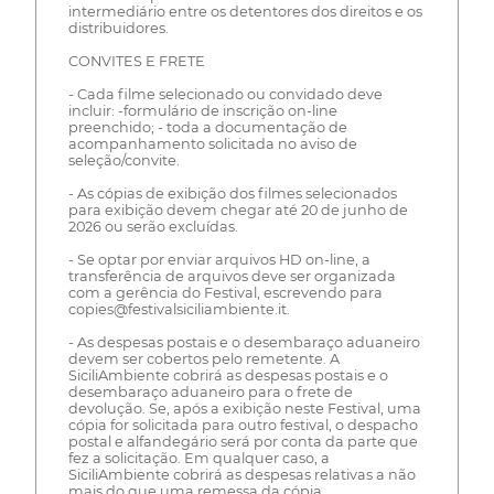
intermediário entre os detentores dos direitos e os
distribuidores.
CONVITES E FRETE
- Cada filme selecionado ou convidado deve
incluir: -formulário de inscrição on-line
preenchido; - toda a documentação de
acompanhamento solicitada no aviso de
seleção/convite.
- As cópias de exibição dos filmes selecionados
para exibição devem chegar até 20 de junho de
2026 ou serão excluídas.
- Se optar por enviar arquivos HD on-line, a
transferência de arquivos deve ser organizada
com a gerência do Festival, escrevendo para
copies@festivalsiciliambiente.it.
- As despesas postais e o desembaraço aduaneiro
devem ser cobertos pelo remetente. A
SiciliAmbiente cobrirá as despesas postais e o
desembaraço aduaneiro para o frete de
devolução. Se, após a exibição neste Festival, uma
cópia for solicitada para outro festival, o despacho
postal e alfandegário será por conta da parte que
fez a solicitação. Em qualquer caso, a
SiciliAmbiente cobrirá as despesas relativas a não
mais do que uma remessa da cópia.